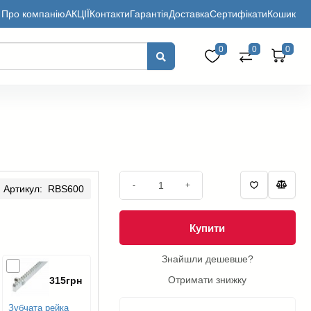
Про компанію
АКЦІЇ
Контакти
Гарантія
Доставка
Сертифікати
Кошик
0
0
0
-
+
Артикул: RBS600
Купити
Знайшли дешевше?
Отримати знижку
315грн
Зубчата рейка