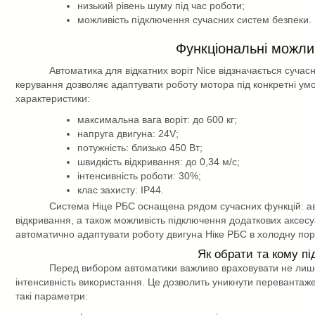
низький рівень шуму під час роботи;
можливість підключення сучасних систем безпеки.
Функціональні можлив
Автоматика для відкатних воріт Nice
відзначається суча
керування дозволяє адаптувати роботу мотора під конкретні умо
характеристики:
максимальна вага воріт: до 600 кг;
напруга двигуна: 24
V
;
потужність: близько 450 Вт;
швидкість відкривання: до 0,34 м/с;
інтенсивність роботи: 30%;
клас захисту: IP44.
Система Ніце РБС оснащена рядом сучасних функцій: ав
відкривання, а також можливість підключення додаткових аксес
автоматично адаптувати роботу двигуна Ніке РБС в холодну пору
Як обрати та кому п
Перед вибором автоматики важливо враховувати не лише в
інтенсивність використання. Це дозволить уникнути перевантажен
такі параметри: