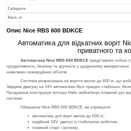
Габарити
Вага, кг
Опис Nice RBS 600 BDKCE
Автоматика для відкатних воріт 
приватного та к
Автоматика Nice RBS 600 BDKCE
представляє собою суч
продуктивність, безпеку та зручність у щоденному використанні. 
невеликих комерційних об’єктів.
Система розрахована на ворота вагою до 600 кг, що роби
Завдяки двигуну на 24
V
автоматика Nice працює стабільно, безп
Продумана конструкція мотора Найс забезпечує плавний рух вор
системи.
Обираючи Nice RBS 600 BDKCE, ви отримуєте:
автоматику для воріт вагою до 600 кг;
надійний 24
V
двигун із стабільною роботою;
плавний старт і зупинку;