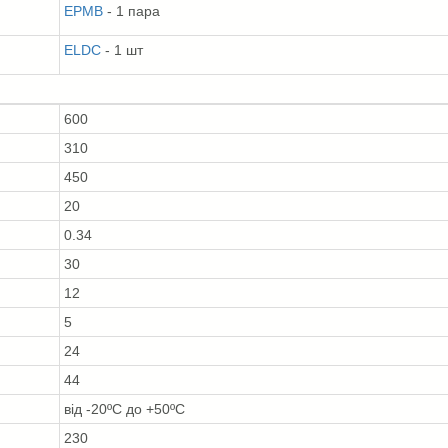
EPMB
- 1 пара
ELDC
- 1 шт
600
310
450
20
0.34
30
12
5
24
44
від -20ºС до +50ºС
230