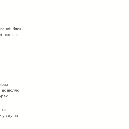
ваний блок
і технічні
кове
й дозволяє
урах.
 та
 увагу на