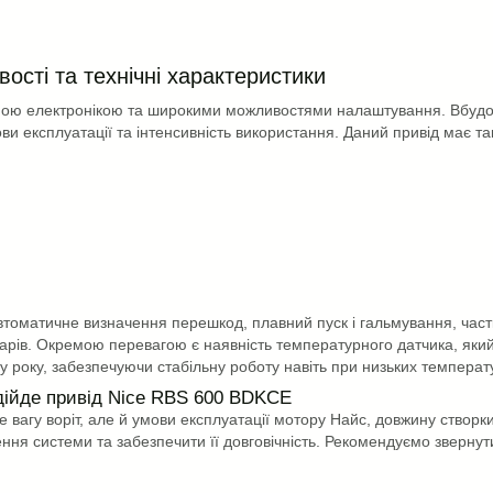
ості та технічні характеристики
сною електронікою та широкими можливостями налаштування. Вбудо
ви експлуатації та інтенсивність використання.
Даний привід має так
томатичне визначення перешкод, плавний пуск і гальмування, част
уарів. Окремою перевагою є наявність температурного датчика, яки
 року, забезпечуючи стабільну роботу навіть при низьких температ
ідійде привід Nice RBS 600 BDKCE
агу воріт, але й умови експлуатації мотору Найс, довжину створки
ня системи та забезпечити її довговічність.
Рекомендуємо звернути