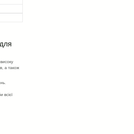
 для
 високу
в, а також
нь.
.
 всієї