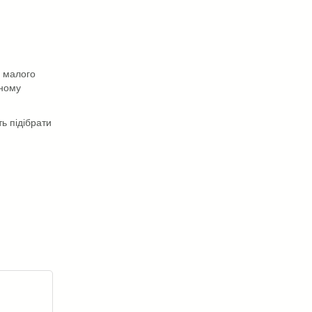
ї малого
вному
ь підібрати