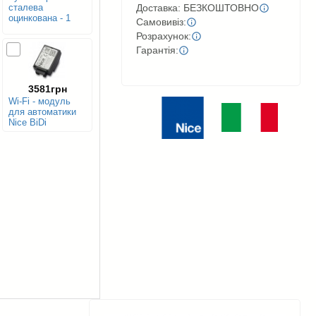
сталева
Доставка: БЕЗКОШТОВНО
оцинкована - 1
Самовивіз:
м.п.
Розрахунок:
Гарантія:
3581грн
Wi-Fi - модуль
для автоматики
Nice BiDi