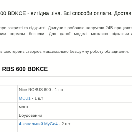
00 BDKCE - вигідна ціна. Всі способи оплати. Достав
при закритті та відкритті. Двигуни з робочою напругою 24В працюют
йським нормам безпеки. Для даної моделі можливо підключит
алів шестерень створює максимально безшумну роботу обладнання.
e RBS 600 BDKCE
Nice ROBUS 600 - 1 шт
MCU1
- 1 шт
магн.
Вбудований
4-канальний MyGo4
- 2 шт