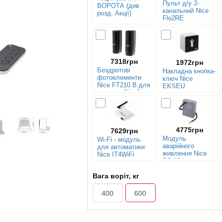
Пульт д/у 2-
ВОРОТА (див
канальний Nice
розд. Акції)
Flo2RE
7318грн
1972грн
Бездротові
Накладна кнопка-
фотоелементи
ключ Nice
Nice FT210 B для
EKSEU
системи BlueBus
4775грн
7629грн
Модуль
Wi-Fi - модуль
аварійного
для автоматики
живлення Nice
Nice IT4WiFi
PS 124
Вага воріт, кг
400
600