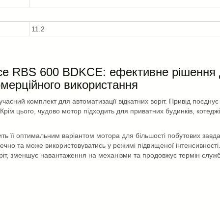
11.2
Nice RBS 600 BDKCE: ефективне рішення
омерційного використання
асний комплект для автоматизації відкатних воріт. Привід поєднує
Крім цього, чудово мотор підходить для приватних будинків, котеджі
ть її оптимальним варіантом мотора для більшості побутових завда
ечно та може використовуватись у режимі підвищеної інтенсивності
іт, зменшує навантаження на механізми та продовжує термін служби