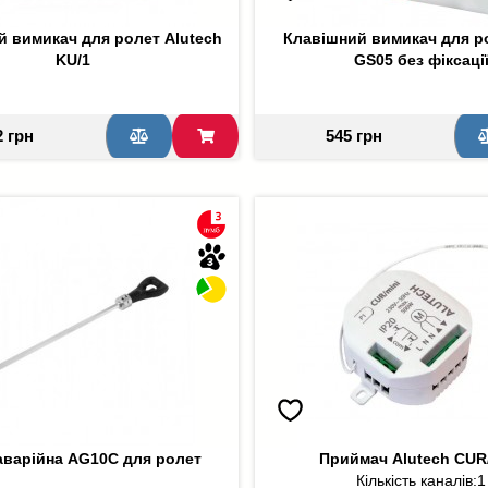
 вимикач для ролет Alutech
Клавішний вимикач для р
KU/1
GS05 без фіксаці
2 грн
545 грн
аварійна AG10C для ролет
Приймач Alutech CUR
Кількість каналів:
1