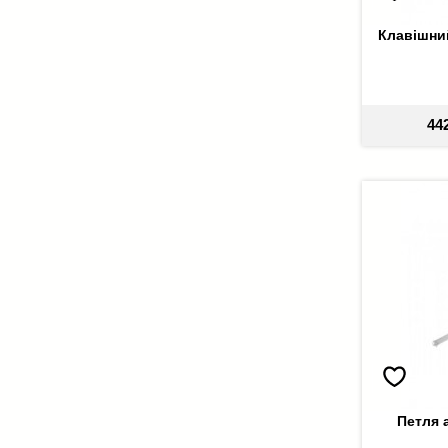
Клавішний
44
Петля 