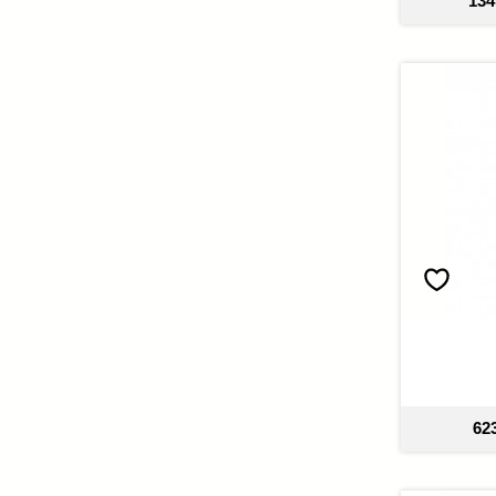
134
62