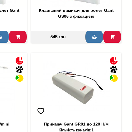
олет Gant
Клавішний вимикач для ролет Gant
ї
GS06 з фіксацією
545 грн
/mini
Приймач Gant GR01 до 120 Н/м
Кількість каналів:
1