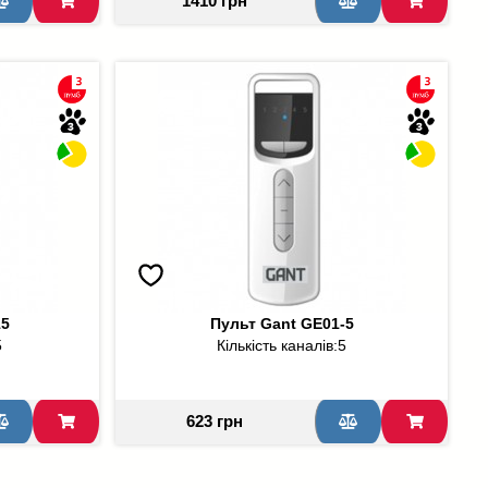
1410 грн
15
Пульт Gant GE01-5
5
Кількість каналів:
5
623 грн