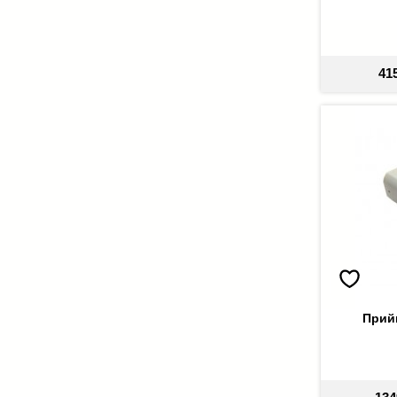
41
Прий