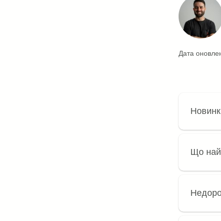
Дата оновлен
Новинк
Що най
Недорог