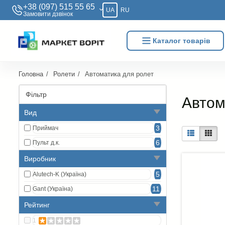
+38 (097) 515 55 65
UA
RU
Замовити дзвiнок
Каталог товарів
Головна
Ролети
Автоматика для ролет
Фільтр
Автом
Вид
3
Приймач
6
Пульт д.к.
Виробник
5
Alutech-K (Україна)
11
Gant (Україна)
Рейтинг
1