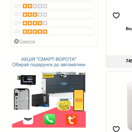
2
3
4
Во
5
74