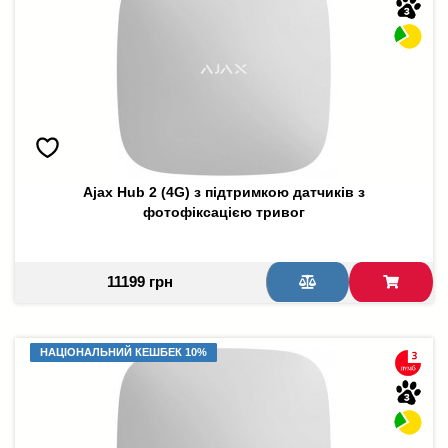
Ajax Hub 2 (4G) з підтримкою датчиків з
фотофіксацією тривог
11199 грн
НАЦІОНАЛЬНИЙ КЕШБЕК 10%
НАЦІОНАЛЬНИЙ КЕШБЕК 10%