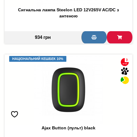
Сигнальна лампа Steelon LED 12V265V AC/DC з
антеною
934 грн
НАЦІОНАЛЬНИЙ КЕШБЕК 10%
НАЦІОНАЛЬНИЙ КЕШБЕК 10%
Ajax Button (пульт) black