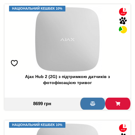
НАЦІОНАЛЬНИЙ КЕШБЕК 10%
НАЦІОНАЛЬНИЙ КЕШБЕК 10%
Ajax Hub 2 (2G) з підтримкою датчиків з
фотофіксацією тривог
8699 грн
НАЦІОНАЛЬНИЙ КЕШБЕК 10%
НАЦІОНАЛЬНИЙ КЕШБЕК 10%