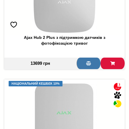
Ajax Hub 2 Plus з підтримкою датчиків з
фотофіксацією тривог
13699 грн
НАЦІОНАЛЬНИЙ КЕШБЕК 10%
НАЦІОНАЛЬНИЙ КЕШБЕК 10%