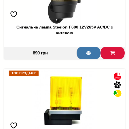
Сигнальна лампа Steelon F600 12V265V AC/DC з
антеною
890 грн
ТОП ПРОДАЖУ
ТОП ПРОДАЖУ