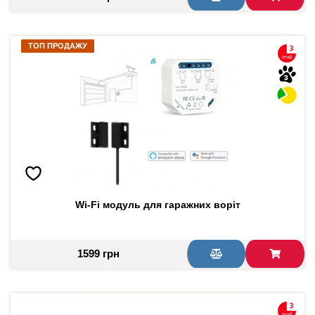
ТОП ПРОДАЖУ
ТОП ПРОДАЖУ
Wi-Fi модуль для гаражних воріт
1599 грн