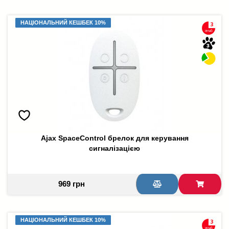
НАЦІОНАЛЬНИЙ КЕШБЕК 10%
НАЦІОНАЛЬНИЙ КЕШБЕК 10%
Ajax SpaceControl брелок для керування
сигналізацією
969 грн
НАЦІОНАЛЬНИЙ КЕШБЕК 10%
НАЦІОНАЛЬНИЙ КЕШБЕК 10%