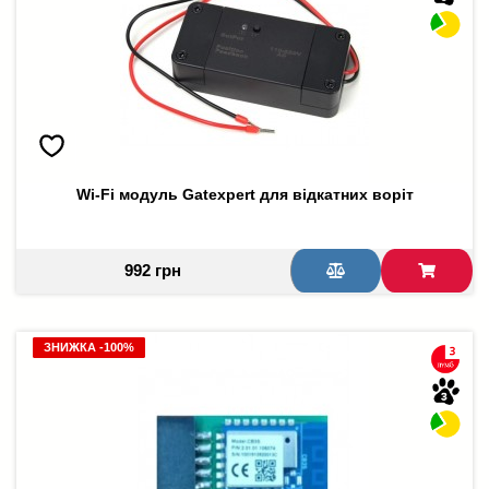
Wi-Fi модуль Gatexpert для відкатних воріт
992 грн
ЗНИЖКА -100%
ЗНИЖКА -100%