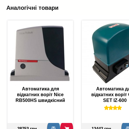
Аналогічні товари
Автоматика для
Автоматика д
відкатних воріт Nice
відкатних воріт 
RB500HS швидкісний
SET IZ-600
28753 грн
13442 грн