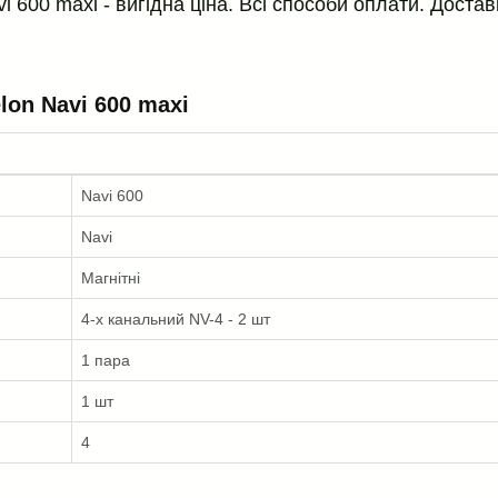
i 600 maxi - вигідна ціна. Всі способи оплати. Достав
lon Navi 600 maxi
Navi 600
Navi
Магнітні
4-х канальний NV-4 - 2 шт
1 пара
1 шт
4