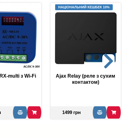
НАЦІОНАЛЬНИЙ КЕШБЕК 10%
X-multi з Wi-Fi
Ajax Relay (реле з сухим
контактом)
н
1499 грн