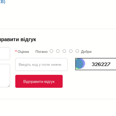
KB)
правити відгук
Оцінка
Погано
Добре
Відправити відгук