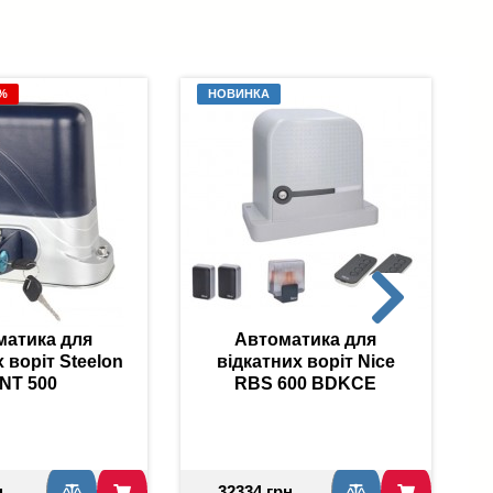
7%
НОВИНКА
матика для
Автоматика для
 воріт Steelon
відкатних воріт Nice
NT 500
RBS 600 BDKCE
н
32334 грн