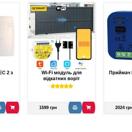
C 2 з
Wi-Fi модуль для
Приймач R
відкатних воріт
1599 грн
2024 гр