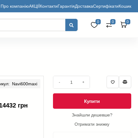
Про компанію
АКЦІЇ
Контакти
Гарантія
Доставка
Сертифікати
Кошик
0
0
0
-
+
икул: Navi600maxi
Купити
14432 грн
Знайшли дешевше?
Отримати знижку