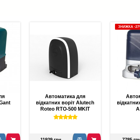
ЗНИЖКА -2
ля
Автоматика для
Авто
Gant
відкатних воріт Alutech
відкатних
Roteo RTO-500 MKIT
A
11929 грн
7785 гр