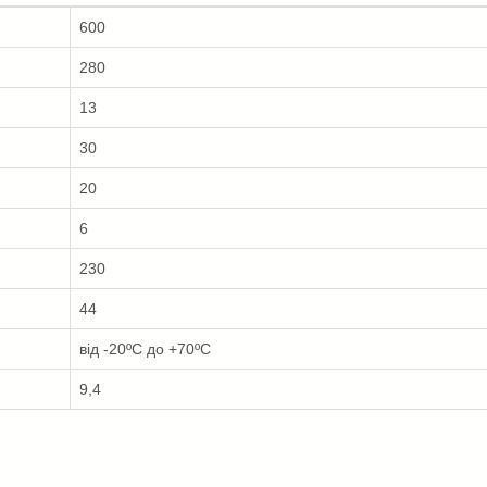
600
280
13
30
20
6
230
44
від -20ºС до +70ºС
9,4