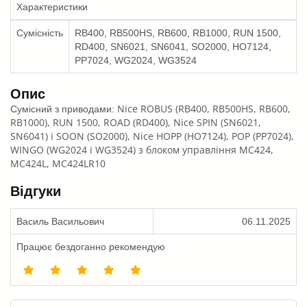
Характеристики
Сумісність
RB400, RB500HS, RB600, RB1000, RUN 1500,
RD400, SN6021, SN6041, SO2000, HO7124,
PP7024, WG2024, WG3524
Опис
Nice ROBUS (RB400, RB500HS, RB600,
Сумісний з приводами:
RB1000), RUN 1500, ROAD (RD400),
Nice SPIN (SN6021,
SN6041) і SOON (SO2000),
Nice HOPP (HO7124), POP (PP7024),
WINGO (WG2024 і WG3524) з блоком управління MC424,
MC424L, MC424LR10
Відгуки
Василь Васильович
06.11.2025
Працює бездоганно рекомендую