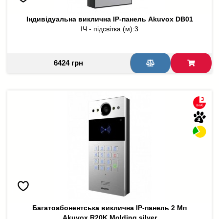
Індивідуальна виклична IP-панель Akuvox DB01
ІЧ - підсвітка (м):
3
6424 грн
Багатоабонентська виклична IP-панель 2 Мп
Akuvox R20K Molding silver