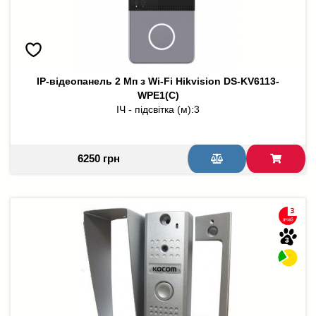
IP-відеопанель 2 Мп з Wi-Fi Hikvision DS-KV6113-
WPE1(C)
ІЧ - підсвітка (м):
3
6250 грн