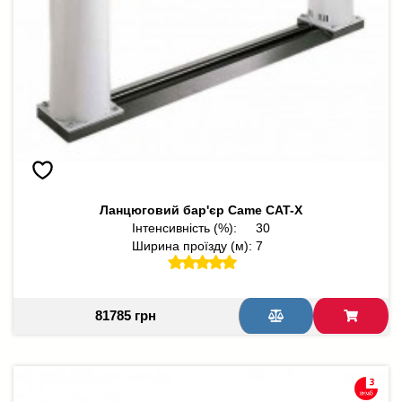
Ланцюговий бар'єр Came CAT-X
Інтенсивність (%):
30
Ширина проїзду (м):
7
81785 грн