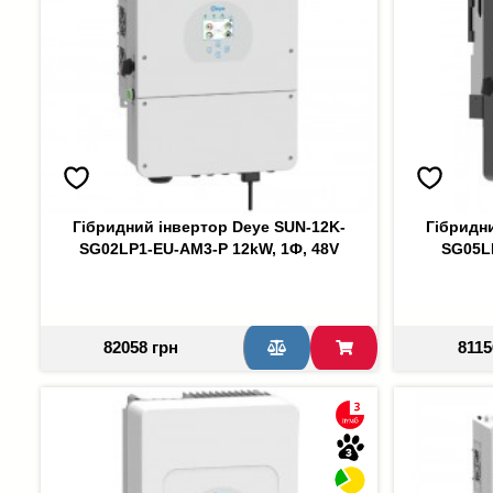
Гібридний інвертор Deye SUN-12K-
Гібридн
SG02LP1-EU-AM3-P 12kW, 1Ф, 48V
SG05L
82058 грн
8115