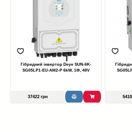
Гібридний інвертор Deye SUN-6K-
Гібридн
SG05LP1-EU-AM2-P 6kW, 1Ф, 48V
SG05LP
37422 грн
5410