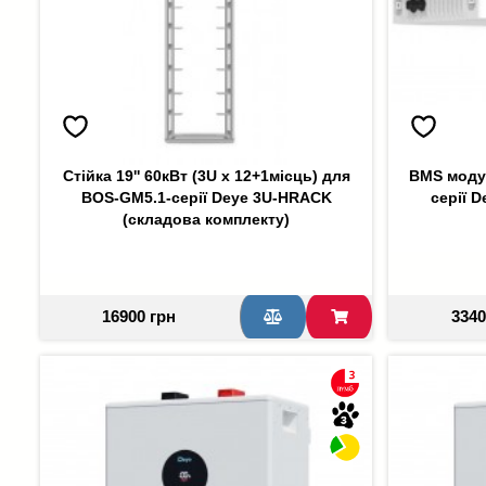
Стійка 19'' 60кВт (3U х 12+1місць) для
BMS моду
BOS-GM5.1-серії Deye 3U-HRACK
серії 
(складова комплекту)
16900 грн
3340