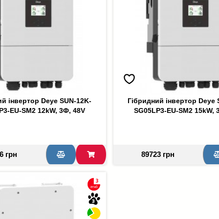
ий інвертор Deye SUN-12K-
Гібридний інвертор Deye 
P3-EU-SM2 12kW, 3Ф, 48V
SG05LP3-EU-SM2 15kW, 3
6 грн
89723 грн