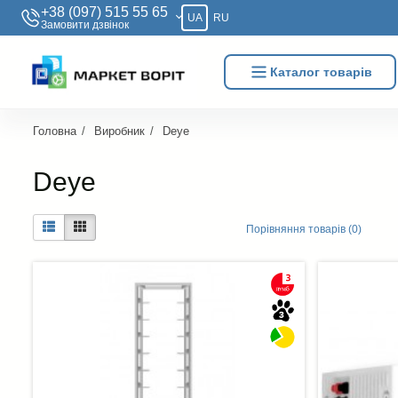
+38 (097) 515 55 65
UA
RU
Замовити дзвiнок
Каталог товарів
Головна
Виробник
Deye
Deye
Порівняння товарів (0)