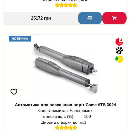
25172 грн
НОВИНКА
НОВИНКА
Автоматика для розпашних воріт Came ATS 3024
Кінцеві вимикачі:
Електромех.
Інтенсивність (%):
100
Ширина створки до, м:
3