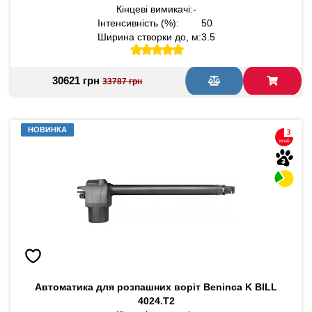
Кінцеві вимикачі:
-
Інтенсивність (%):
50
Ширина створки до, м:
3.5
30621 грн
33787 грн
НОВИНКА
НОВИНКА
Автоматика для розпашних воріт Beninca K BILL
4024.T2