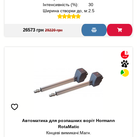
Інтенсивність (%):
30
Ширина створки до, м:
2.5
26573 грн
29220 грн
Автоматика для розпашних воріт Hormann
RotaMatic
Кінцеві вимикачі:
Магн.