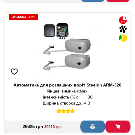
ЗНИЖКА -13%
ЗНИЖКА -13%
Автоматика для розпашних воріт Steelon ARM-320
Кінцеві вимикачі:
мех.
Інтенсивність (%):
30
Ширина створки до, м:
3
26625 грн
30310 грн