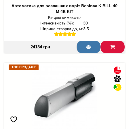
Автоматика для розпашних воріт Beninca K BILL 40
M 4B KIT
Кінцеві вимикачі:
-
Інтенсивність (%):
30
Ширина створки до, м:
3.5
24134 грн
ТОП ПРОДАЖУ
ТОП ПРОДАЖУ