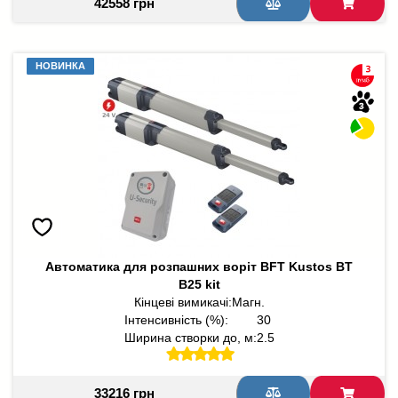
42558 грн
НОВИНКА
НОВИНКА
Автоматика для розпашних воріт BFT Kustos BT
B25 kit
Кінцеві вимикачі:
Магн.
Інтенсивність (%):
30
Ширина створки до, м:
2.5
33216 грн