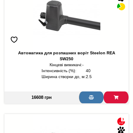
Автоматика для розпашних воріт Steelon REA
SW250
Кінцеві вимикачі:
-
Інтенсивність (%):
40
Ширина створки до, м:
2.5
16608 грн