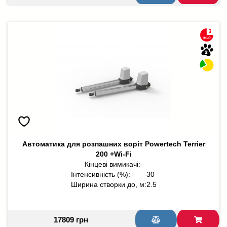
Автоматика для розпашних воріт Powertech Terrier
200 +Wi-Fi
Кінцеві вимикачі:
-
Інтенсивність (%):
30
Ширина створки до, м:
2.5
17809 грн