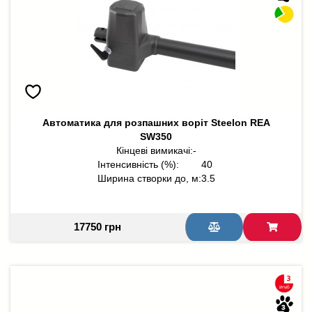
Автоматика для розпашних воріт Steelon REA
SW350
Кінцеві вимикачі:
-
Інтенсивність (%):
40
Ширина створки до, м:
3.5
17750 грн