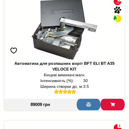
Автоматика для розпашних воріт BFT ELI BT A35
VELOCE KIT
Кінцеві вимикачі:
магн.
Інтенсивність (%):
30
Ширина створки до, м:
3.5
89009 грн