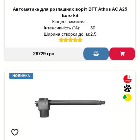
Автоматика для розпашних воріт BFT Athos AC A25
Euro kit
Кінцеві вимикачі:
-
Інтенсивність (%):
30
Ширина створки до, м:
2.5
26729 грн
НОВИНКА
НОВИНКА