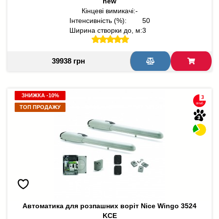
new
Кінцеві вимикачі:
-
Інтенсивність (%):
50
Ширина створки до, м:
3
39938 грн
ЗНИЖКА -10%
ЗНИЖКА -10%
ТОП ПРОДАЖУ
ТОП ПРОДАЖУ
Автоматика для розпашних воріт Nice Wingo 3524
KCE