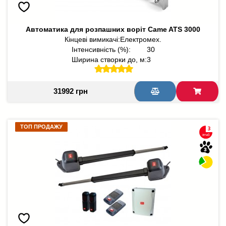
Автоматика для розпашних воріт Came ATS 3000
Кінцеві вимикачі:
Електромех.
Інтенсивність (%):
30
Ширина створки до, м:
3
31992 грн
ТОП ПРОДАЖУ
ТОП ПРОДАЖУ