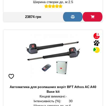
Ширина створки до, м:
2.5
23874 грн
Автоматика для розпашних воріт BFT Athos AC A40
Base kit
Кінцеві вимикачі:
-
Інтенсивність (%):
30
Ширина створки до, м:
4