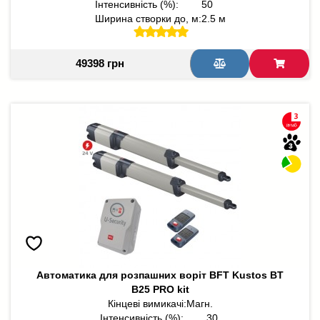
Інтенсивність (%):
50
Ширина створки до, м:
2.5 м
49398 грн
Автоматика для розпашних воріт BFT Kustos BT
B25 PRO kit
Кінцеві вимикачі:
Магн.
Інтенсивність (%):
30