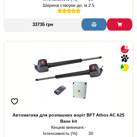
Ширина створки до, м:
2.5
33735 грн
Автоматика для розпашних воріт BFT Athos AC A25
Base kit
Кінцеві вимикачі:
-
Інтенсивність (%):
30