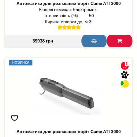
Автоматика для розпашних воріт Came ATI 3000
Кінцеві вимикачі:
Електромех.
Інтенсивність (%):
50
Ширина створки до, м:
3
39938 грн
НОВИНКА
НОВИНКА
Автоматика для розпашних воріт Came ATI 3000