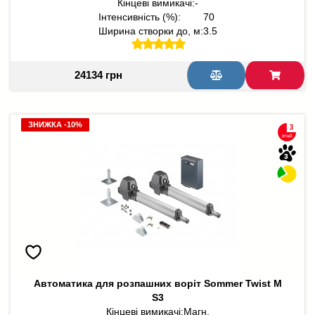
Кінцеві вимикачі:
-
Інтенсивність (%):
70
Ширина створки до, м:
3.5
24134 грн
ЗНИЖКА -10%
ЗНИЖКА -10%
Автоматика для розпашних воріт Sommer Twist M
S3
Кінцеві вимикачі:
Магн.