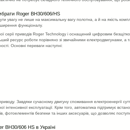
ибрати Roger BH30/606/HS
ути увагу не лише на максимальну вагу полотна, а й на якість комп
зширення функціоналу.
ї серії приводів Roger Technology і оснащений цифровим безщітк
льший ресурс роботи порівняно зі звичайними електродвигунами, а 
ості. Основні переваги наступні:
риводу. Завдяки сучасному двигуну споживання електроенергії сут
ої інтенсивної експлуатації. Крім того, автоматика підтримує встан
ів, фотоелементів безпеки та інших аксесуарів, що дозволяє поступ
r BH30/606 HS в Україні