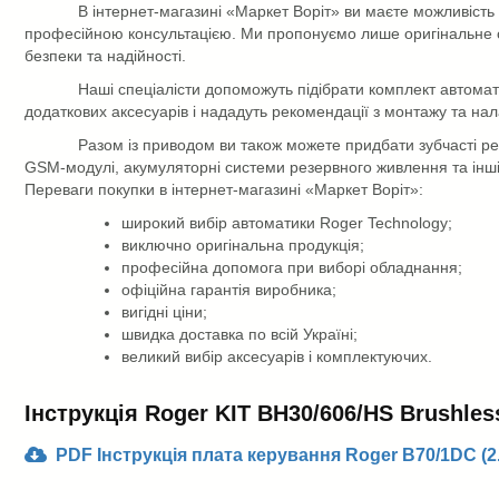
В інтернет-магазині
«Маркет Воріт»
ви маєте можливість
професійною консультацією. Ми пропонуємо лише оригінальне об
безпеки та надійності.
Наші спеціалісти допоможуть підібрати комплект автомат
додаткових аксесуарів і нададуть рекомендації з монтажу та н
Разом із приводом ви також можете придбати зубчасті ре
GSM-модулі, акумуляторні системи резервного живлення та інші
Переваги покупки в інтернет-магазині «Маркет Воріт»:
широкий вибір автоматики Roger Technology;
виключно оригінальна продукція;
професійна допомога при виборі обладнання;
офіційна гарантія виробника;
вигідні ціни;
швидка доставка по всій Україні;
великий вибір аксесуарів і комплектуючих.
Інструкція Roger KIT BH30/606/HS Brushles
PDF Інструкція плата керування Roger B70/1DC (2