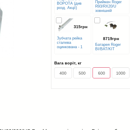
Приймач Roger
ВОРОТА (див
R93/RX20/U
розд. Акції)
зовнішній
315грн
Зубчата рейка
8719грн
сталева
Батарея Roger
оцинкована - 1
BI/BAT/KIT
м.п.
Вага воріт, кг
400
500
600
1000