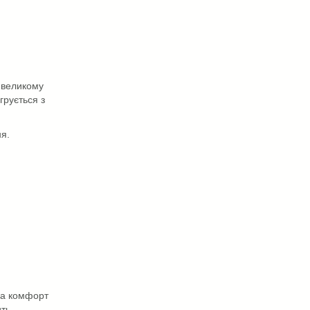
а великому
грується з
ня.
 на комфорт
ить