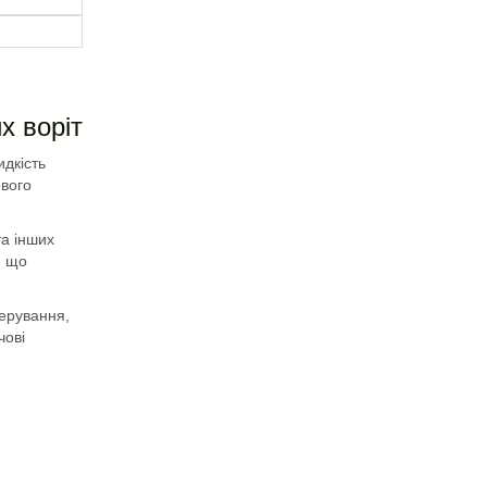
х воріт
идкість
ового
та інших
, що
ерування,
чові