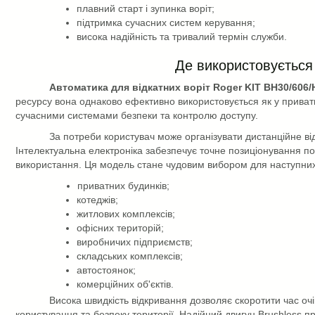
плавний старт і зупинка воріт;
підтримка сучасних систем керування;
висока надійність та тривалий термін служби.
Де використовується
Автоматика для відкатних воріт Roger
KIT
BH30/606/
ресурсу вона однаково ефективно використовується як у приватно
сучасними системами безпеки та контролю доступу.
За потреби користувач може організувати дистанційне ві
Інтелектуальна електроніка забезпечує точне позиціонування пол
використання. Ця модель стане чудовим вибором для наступних
приватних будинків;
котеджів;
житлових комплексів;
офісних територій;
виробничих підприємств;
складських комплексів;
автостоянок;
комерційних об'єктів.
Висока швидкість відкривання дозволяє скоротити час очі
користування та безпеку території. Надійний двигун Brushless 