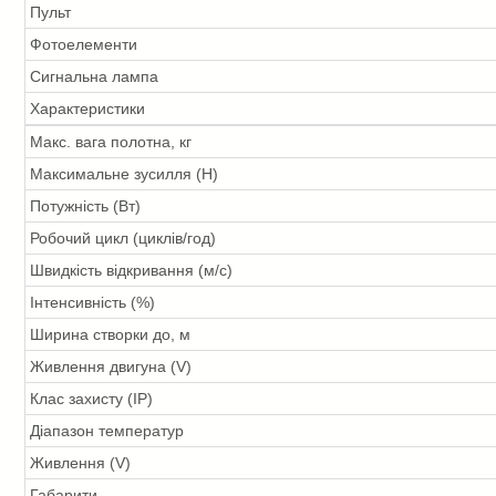
Пульт
Фотоелементи
Сигнальна лампа
Характеристики
Макс. вага полотна, кг
Максимальне зусилля (Н)
Потужність (Вт)
Робочий цикл (циклів/год)
Швидкість відкривання (м/с)
Інтенсивність (%)
Ширина створки до, м
Живлення двигуна (V)
Клас захисту (IP)
Діапазон температур
Живлення (V)
Габарити