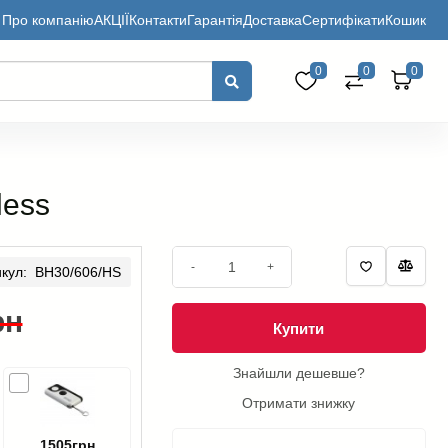
Про компанію
АКЦІЇ
Контакти
Гарантія
Доставка
Сертифікати
Кошик
0
0
0
less
-
+
икул: BH30/606/HS
рн
Купити
Знайшли дешевше?
Отримати знижку
1505грн