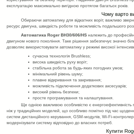
експлуатацію максимально вигідною протягом багатьох років.
Чому варто в
Обираючи автоматику для відкатних воріт, важливо зверн
ресурс двигуна, швидкість роботи та можливість подальшого ро
Автоматика Roger BH30/606/HS
належить до професійно
двигуном нового покоління. Таке рішення забезпечує значно бі
дозволяє використовувати автоматику у режимі високої інтенсивн
сучасна технологія Brushless;
висока швидкість руху воріт;
стабільна робота за будь-яких погодних умов;
мінімальний рівень шуму;
плавне відкривання та закривання;
можливість підключення додаткових аксесуарів;
високий рівень безпеки;
просте програмування та налаштування.
Ще однією важливою особливістю є енергоефективність п
ніж у традиційних моделей, що особливо помітно під час щоденн
систем дистанційного керування, GSM-модулів, Wi-Fi-контролер
модернізувати систему відповідно до власних потреб.
Купити Roge