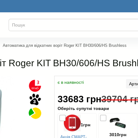
Автоматика для відкатних воріт Roger KIT BH30/606/HS Brushless
іт Roger KIT BH30/606/HS Brush
є в наявності
Арт
33683 грн
39704 г
Оберіть супутні товари
1грн
3010грн
Акція СМАРТ-