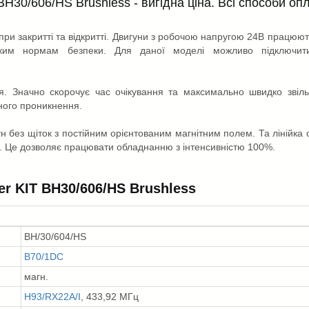
H30/606/HS Brushless - вигідна ціна. Всі способи оп
при закритті та відкритті. Двигуни з робочою напругою 24В працюют
йським нормам безпеки. Для даної моделі можливо підключит
ня. Значно скорочує час очікування та максимально швидко звіль
аного проникнення.
н без щіток з постійним орієнтованим магнітним полем. Та лінійка 
. Це дозволяє працювати обладнанню з інтенсивністю 100%.
r KIT BH30/606/HS Brushless
BH/30/604/HS
B70/1DC
магн.
H93/RX22A/I
, 433,92 МГц