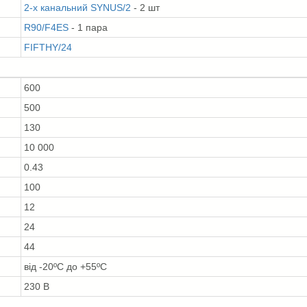
2-х канальний SYNUS/2
- 2 шт
R90/F4ES
- 1 пара
FIFTHY/24
600
500
130
10 000
0.43
100
12
24
44
від -20ºС до +55ºС
230 В