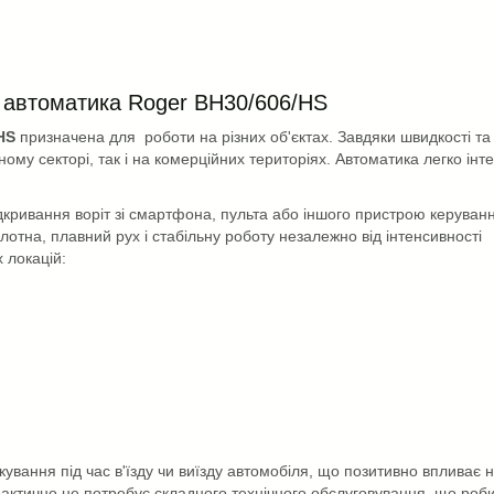
 автоматика Roger BH30/606/HS
HS
призначена для
роботи на різних об'єктах. Завдяки швидкості т
му секторі, так і на комерційних територіях. Автоматика легко інте
дкривання воріт зі смартфона, пульта або іншого пристрою керуван
отна, плавний рух і стабільну роботу незалежно від інтенсивності
 локацій:
кування під час в'їзду чи виїзду автомобіля, що позитивно впливає
практично не потребує складного технічного обслуговування, що роб