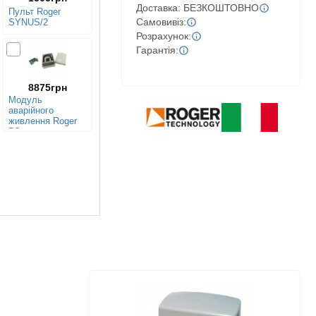
Доставка: БЕЗКОШТОВНО
Пульт Roger
Самовивіз:
SYNUS/2
Розрахунок:
Гарантія:
8875грн
Модуль
аварійного
живлення Roger
B3
B71/BCHP/EXT