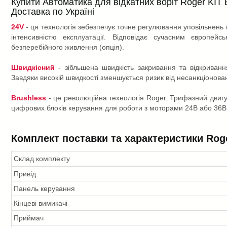
Купити Автоматика для відкатних воріт Roger KIT B
Доставка по Україні
24V
- ця технологія зебезпечує точне регулювання уповільнень 
інтенсивністю експлуатації. Відповідає сучасним європе
безперебійного живлення (опція).
Швидкісний
- зібльшена швидкість закривання та відкриван
Завдяки високій швидкості зменшується ризик від несанкціонов
Brushless
- це революційна технологія Roger. Трифазний двигу
цифрових блоків керування для роботи з моторами 24В або 36В
Комплект поставки та характеристики Roge
Склад комплекту
Привід
Панель керування
Кінцеві вимикачі
Приймач