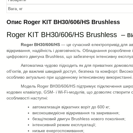
Вага, кг
Опис Roger KIT BH30/606/HS Brushless
Roger
KIT
BH30/606/HS
Brushless
– в
Roger BH30/606/HS
— це сучасний електропривід для авто
відкривання, надійність і довговічність. Обладнання розроблене
цифрового двигуна Brushless, що забезпечує інтенсивну експлу
Автоматика чудово підходить як для приватних домоволоді
об'єктів, де важливі швидкий доступ, безпека та комфорт. Висок
особливо актуально при щоденному інтенсивному використанні.
Модель Roger BH30/606/HS підтримує підключення широко
кодових клавіатур, GSM- і Wi-Fi-модулів, що дозволяє створити
особливості наступні:
автоматизація відкатних воріт до 600 кг;
високошвидкісне відкривання та закривання;
безщітковий двигун Brushless нового покоління;
інтенсивний режим експлуатації;
низьке енергоспоживання;