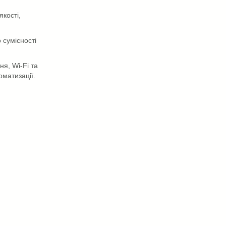
кості,
 сумісності
я, Wi-Fi та
матизації.