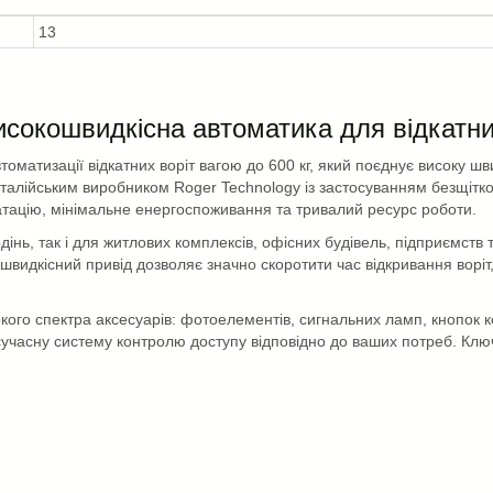
13
исокошвидкісна автоматика для відкатни
матизації відкатних воріт вагою до 600 кг, який поєднує високу шв
 італійським виробником Roger Technology із застосуванням безщітк
атацію, мінімальне енергоспоживання та тривалий ресурс роботи.
нь, так і для житлових комплексів, офісних будівель, підприємств 
ошвидкісний привід дозволяє значно скоротити час відкривання воріт
го спектра аксесуарів: фотоелементів, сигнальних ламп, кнопок к
 сучасну систему контролю доступу відповідно до ваших потреб. Клю