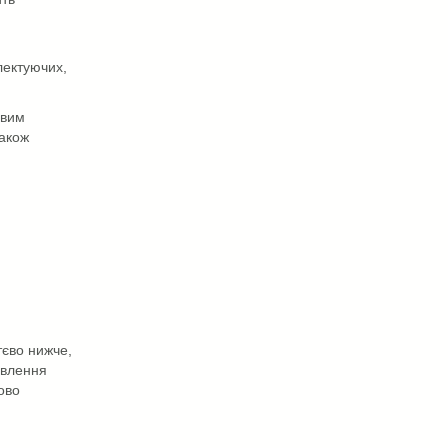
лектуючих,
овим
також
тєво нижче,
овлення
ово