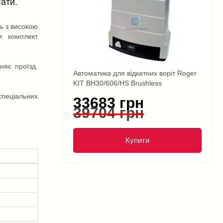
лати.
ь з високою
и комплект
няє проїзд.
Автоматика для відкатних воріт Roger
KIT BH30/606/HS Brushless
спеціальних
33683 грн
39704 грн
Купити