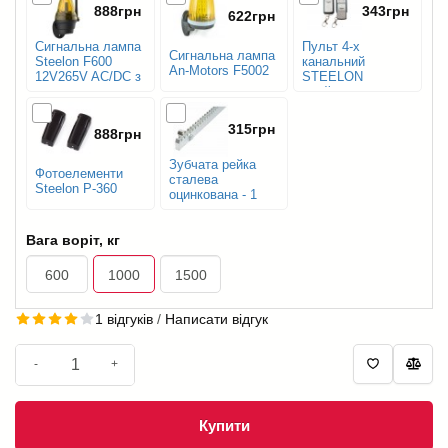
888грн
343грн
622грн
Сигнальна лампа
Пульт 4-х
Сигнальна лампа
Steelon F600
канальний
An-Motors F5002
12V265V AC/DC з
STEELON
антеною
слайдер
315грн
888грн
Зубчата рейка
Фотоелементи
сталева
Steelon P-360
оцинкована - 1
м.п.
Вага воріт, кг
600
1000
1500
1 відгуків
/
Написати відгук
-
+
Купити