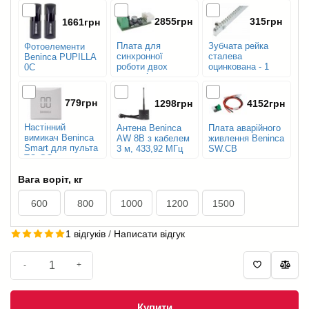
2855грн
315грн
1661грн
Плата для
Зубчата рейка
Фотоелементи
синхронної
сталева
Beninca PUPILLA
роботи двох
оцинкована - 1
0C
приводів або
м.п.
шлагбаумів
Beninca SIS
779грн
1298грн
4152грн
Настінний
Антена Beninca
Плата аварійного
вимикач Beninca
AW 8B з кабелем
живлення Beninca
Smart для пульта
3 м, 433,92 МГц
SW.CB
TO.GO
Вага воріт, кг
600
800
1000
1200
1500
1 відгуків
/
Написати відгук
-
+
Купити