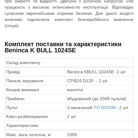
при закритті та відкритті. Двигуни з робочою напругою 24В
працюють з високою інтенсивністю експлуатації. Відповідає
сучасним європейським нормам безпеки. Для даної моделі
можливо підключити комплект безперебійного живлення
(опція).
Комплект поставки та характеристики
Beninca K BULL 1024SE
Склад комплекту
Привід
Beninca KBULL 1024SE -1 шт
Панель керування
CP.B24-D120 - 1 шт
Кінцеві вимикачі
магнітні
Приймач
вбудований (до 2048 пультів)
Пульт
2-канальний
TO.GO2VA
- 2 шт
Ключ розблокування
2 шт
Характеристики
Макс. вага полотна, кг
1000