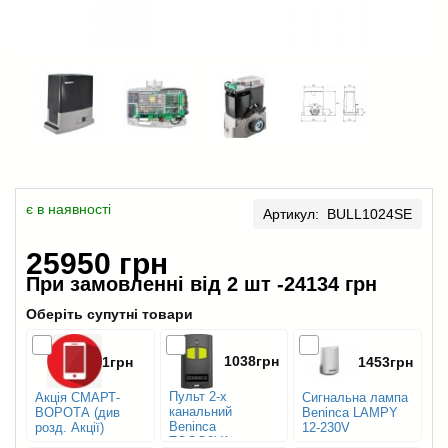
є в наявності
Артикул: BULL1024SE
25950 грн
При замовленні від 2 шт -
24134 грн
Оберіть супутні товари
1038грн
1грн
1453грн
Пульт 2-х
Акція СМАРТ-
Сигнальна лампа
канальний
ВОРОТА (див
Beninca LAMPY
Beninca
розд. Акції)
12-230V
TOGO2VA