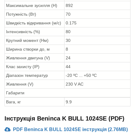
Максимальне зусилля (Н)
892
Потужність (Вт)
70
Швидкість відкривання (м/с)
0.175
Інтенсивність (%)
80
Крутний момент (Нм)
30
Ширина створки до, м
8
Живлення двигуна (V)
24
Клас захисту (IP)
44
Діапазон температур
-20 ºС ... +50 ºС
Живлення (V)
230 V AC
Габарити
Вага, кг
9.9
Інструкція Beninca K BULL 1024SE (PDF)
PDF Beninca K BULL 1024SE інструкція (2.76MB)