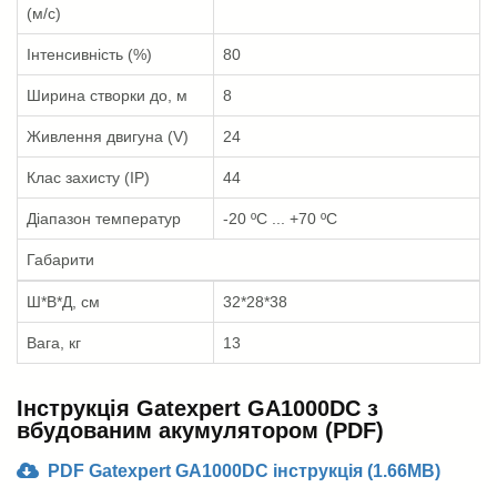
(м/с)
Інтенсивність (%)
80
Ширина створки до, м
8
Живлення двигуна (V)
24
Клас захисту (IP)
44
Діапазон температур
-20 ºС ... +70 ºС
Габарити
Ш*В*Д, см
32*28*38
Вага, кг
13
Інструкція Gatexpert GA1000DC з
вбудованим акумулятором (PDF)
PDF Gatexpert GA1000DC інструкція (1.66MB)