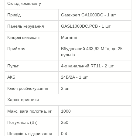
Склад комплекту
Привід
Gatexpert GA1000DC - 1 шт
Панель керування
GASL1000DC.PCB - 1 шт
Кінцеві вимикачі
Магнітні
Приймач
Вбудований 433,92 МГц, до 25
пультів
Пульт
4-х канальний RT11 - 2 шт
АКБ
24В/2А - 1 шт
Ключ розблокування
2 шт
Характеристики
Макс. вага полотна, кг
1000
Потужність (Вт)
250
Швидкість відкривання
0.4