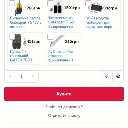
1501грн
766грн
992грн
Фотоелементи
Сигнальна лампа
Wi-Fi модуль
Gatexpert PS-2
Gatexpert YS433 з
Gatexpert для
безпровідні на
антеною
відкатних воріт
батарейках
451грн
315грн
Пульт 4-х
Зубчата рейка
канальний
сталева
GATEXPERT
оцинкована - 1
RT11
м.п.
-
+
Купити
Знайшли дешевше?
Отримати знижку