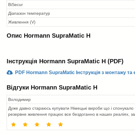
BiSecur
Діапазон температур
Живлення (V)
Опис Hormann SupraMatic H
Інструкція Hormann SupraMatic H (PDF)
PDF Hormann SupraMatic Інструкція з монтажу та е
Відгуки Hormann SupraMatic H
Володимир
Дуже давно стараюсь купувати Німецькі вироби що і спонукало 
резервне живлення працює все бездоганно в наших реаліях, з