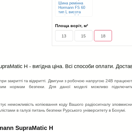
Шина ремінна
Hormann FS 60
тип L висота
воріт до 3.0 м
Площа воріт, м²
13
15
18
raMatic H - вигідна ціна. Всі способи оплати. Доста
при закритті та відкритті. Двигуни з робочою напругою 24В працюют
йським нормам безпеки. Для даної моделі можливо підключит
нтує неможливість копіювання коду Вашого радіосигналу зловмисн
істами в галузі питань безпеки Рурського університету в Бохумі.
mann SupraMatic H