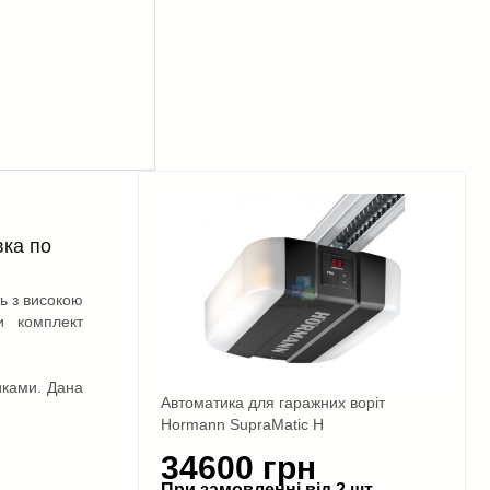
вка по
ь з високою
и комплект
иками. Дана
Автоматика для гаражних воріт
Hormann SupraMatic H
34600 грн
При замовленні від 2 шт -