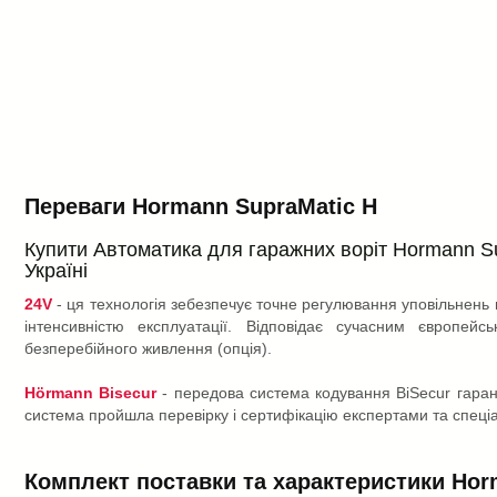
Переваги Hormann SupraMatic H
Купити Автоматика для гаражних воріт Hormann Sup
Україні
24V
- ця технологія зебезпечує точне регулювання уповільнень 
інтенсивністю експлуатації. Відповідає сучасним європе
безперебійного живлення (опція).
Hörmann Bisecur
- передова система кодування BiSecur гара
система пройшла перевірку і сертифікацію експертами та спеціал
Комплект поставки та характеристики Hor