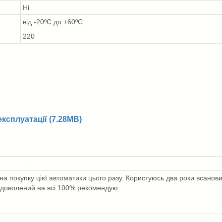
Ні
від -20ºС до +60ºС
220
ксплуатації (7.28MB)
на покупку цієї автоматики цього разу. Користуюсь два роки всанов
адоволений на всі 100% рекомендую