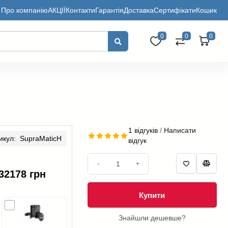
Про компанію
АКЦІЇ
Контакти
Гарантія
Доставка
Сертифікати
Кошик
0
0
0
1 відгуків
/
Написати
икул: SupraMaticH
відгук
-
+
32178 грн
Купити
Знайшли дешевше?