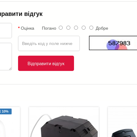
правити відгук
Оцінка
Погано
Добре
Відправити відгук
 10%