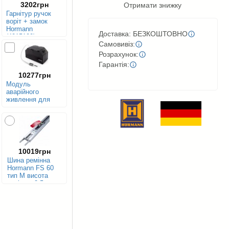
3202грн
Отримати знижку
Гарнітур ручок
воріт + замок
Hormann
Доставка: БЕЗКОШТОВНО
(4015100)
Самовивіз:
Розрахунок:
Гарантія:
10277грн
Модуль
аварійного
живлення для
гаражних
двигунів Hormann
HNA 18-4
(4510095)
10019грн
Шина ремінна
Hormann FS 60
тип M висота
воріт до 2.5 м