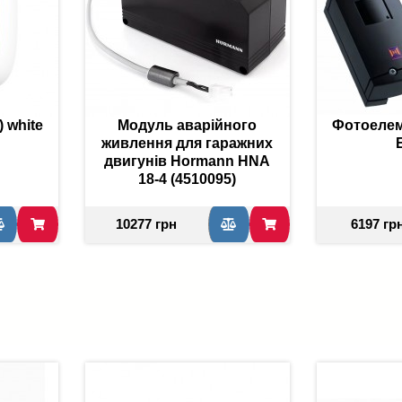
) white
Модуль аварійного
Фотоелем
живлення для гаражних
двигунів Hormann HNA
18-4 (4510095)
10277 грн
6197 гр