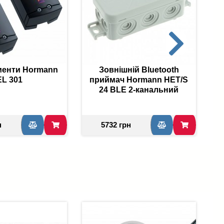
енти Hormann
Зовнішній Bluetooth
EL 301
приймач Hormann HET/S
24 BLE 2-канальний
н
5732 грн