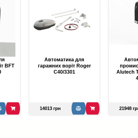
ля
Автоматика для
Авто
іт BFT
гаражних воріт Roger
промис
0
C40/3301
Alutech 
14013 грн
21948 гр