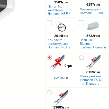
3563грн
6197грн
Пульт 4-х
Фотоелементи
канальний
Hormann EL 301
Hormann HSE 4
BS (4511738)
2014грн
5732грн
Комплект
Зовнішній
розблокування
Bluetooth
Hormann NET 2
приймач Hormann
(437183)
HET/S 24 BLE 2-
канальний
0грн
8159грн
Шина ремінна
Без шини
Hormann FS 60
тип K висота
воріт до 2.25 м
13685грн