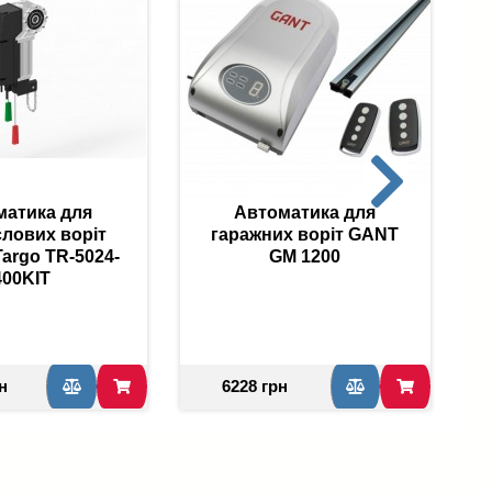
матика для
Автоматика для
лових воріт
гаражних воріт GANT
Targo TR-5024-
GM 1200
400KIT
н
6228 грн