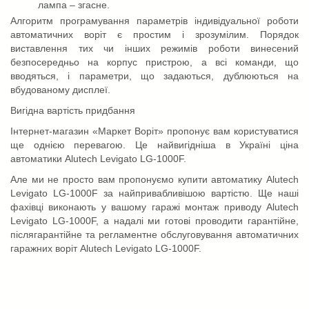
лампа – згасне.
Алгоритм програмування параметрів індивідуальної роботи
автоматичних воріт є простим і зрозумілим. Порядок
виставлення тих чи інших режимів роботи винесений
безпосередньо на корпус пристрою, а всі команди, що
вводяться, і параметри, що задаються, дублюються на
вбудованому дисплеї.
Вигідна вартість придбання
Інтернет-магазин «Маркет Воріт» пропонує вам користуватися
ще однією перевагою. Це найвигідніша в Україні ціна
автоматики Alutech Levigato LG-1000F.
Але ми не просто вам пропонуємо купити автоматику Alutech
Levigato LG-1000F за найпривабливішою вартістю. Ще наші
фахівці виконають у вашому гаражі монтаж приводу Alutech
Levigato LG-1000F, а надалі ми готові проводити гарантійне,
післягарантійне та регламентне обслуговування автоматичних
гаражних воріт Alutech Levigato LG-1000F.