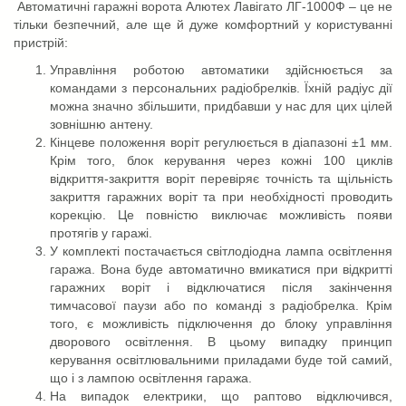
Автоматичні гаражні ворота Алютех Лавігато ЛГ-1000Ф – це не
тільки безпечний, але ще й дуже комфортний у користуванні
пристрій:
Управління роботою автоматики здійснюється за
командами з персональних радіобрелків. Їхній радіус дії
можна значно збільшити, придбавши у нас для цих цілей
зовнішню антену.
Кінцеве положення воріт регулюється в діапазоні ±1 мм.
Крім того, блок керування через кожні 100 циклів
відкриття-закриття воріт перевіряє точність та щільність
закриття гаражних воріт та при необхідності проводить
корекцію. Це повністю виключає можливість появи
протягів у гаражі.
У комплекті постачається світлодіодна лампа освітлення
гаража. Вона буде автоматично вмикатися при відкритті
гаражних воріт і відключатися після закінчення
тимчасової паузи або по команді з радіобрелка. Крім
того, є можливість підключення до блоку управління
дворового освітлення. В цьому випадку принцип
керування освітлювальними приладами буде той самий,
що і з лампою освітлення гаража.
На випадок електрики, що раптово відключився,