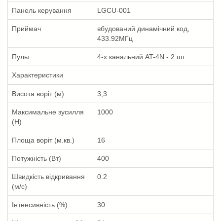
Панель керування
LGCU-001
Приймач
вбудований динамічний код,
433.92МГц
Пульт
4-х канальний AT-4N - 2 шт
Характеристики
Висота воріт (м)
3,3
Максимальне зусилля
1000
(Н)
Площа воріт (м.кв.)
16
Потужність (Вт)
400
Швидкість відкривання
0.2
(м/с)
Інтенсивність (%)
30