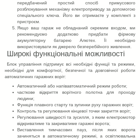
передбачений простий спосіб примусового
розблокування механізму електроприводу за допомогою
спеціального ключа. Його ви отримаєте у комплекті з
пристроєм.
Якщо ваш гараж не обладнаний окремим входом, ми
рекомендуємо додатково придбати фірмову
акумуляторну батарею Алютех. Її необхідно
використовувати як джерело безперебійного живлення.
Широкі функціональні можливості
Блок управління підтримує всі необхідні функції та режими,
необхідні для комфортної, безпечної та довговічної роботи
автоматичних гаражних воріт:
Автоматичний або напівавтоматичний режим роботи;
часткове відкриття ворітного полотна для проходу
людини;
Функція плавного старту та зупинки руху гаражних воріт;
Контроль та регулювання кінцевої точки закриття воріт;
Регулювання швидкості та зусилля, з яким електромотор
відкриватиме та закриватиме гаражні ворота;
Виставлення тимчасових пауз, після яких ворота
зачиняться в автоматичному режимі, а освітлювальна