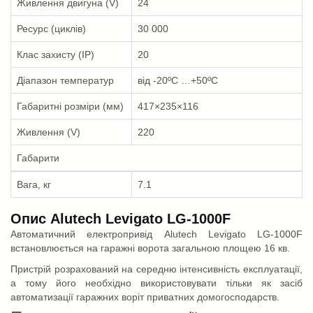
Живлення двигуна (V)
24
Ресурс (циклів)
30 000
Клас захисту (IP)
20
Діапазон температур
від -20ºС …+50ºС
Габаритні розміри (мм)
417×235×116
Живлення (V)
220
Габарити
Вага, кг
7.1
Опис Alutech Levigato LG-1000F
Автоматичний електропривід Alutech Levigato LG-1000F
встановлюється на гаражні ворота загальною площею 16 кв.
Пристрій розрахований на середню інтенсивність експлуатації,
а тому його необхідно використовувати тільки як засіб
автоматизації гаражних воріт приватних домогосподарств.