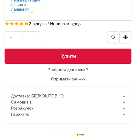
Рейка приводна
цільна з
ланцюгом
Alutech LGR-
4200C
2 відгуків
/
Написати відгук
-
+
Купити
Знайшли дешевше?
Отримати знижку
Доставка: БЕЗКОШТОВНО
Самовивіз:
Розрахунок:
Гарантія: