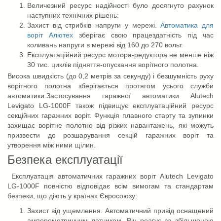
Величезний ресурс надійності було досягнуто рахунок
наступних технічних рішень:
Захист від стрибків напруги у мережі.
Автоматика для
воріт Алютех
зберігає свою працездатність під час
коливань напруги в мережі від 160 до 270 вольт.
Експлуатаційний ресурс мотора-редуктора не менше ніж
30 тис. циклів підняття-опускання ворітного полотна.
Висока швидкість (до 0,2 метрів за секунду) і безшумність руху
ворітного полотна зберігається протягом усього служби
автоматики.Застосування гаражної автоматики Alutech
Levigato LG-1000F також підвищує експлуатаційний ресурс
секційних гаражних воріт. Функція плавного старту та зупинки
захищає ворітне полотно від різких навантажень, які можуть
призвести до розшарування секцій гаражних воріт та
утворення між ними щілин.
Безпека експлуатації
Експлуатація автоматичних гаражних воріт Alutech Levigato
LG-1000F повністю відповідає всім вимогам та стандартам
безпеки, що діють у країнах Євросоюзу:
Захист від ущемлення. Автоматичний привід оснащений
амперометричним датчиком. Він реагує за збільшеною