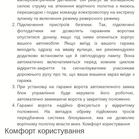
силою струму на зіткнення ворітного полотна з якоюсь
перешкодою і подає команду електромотору на екстрену
зупинку та включення режиму реверсного режиму.
Підключення пристроїв безпеки. Так, підключені
фотодатчики не дозволять гаражним воротам
опуститися донизу, якщо під ними опиниться корпус
вашого автомобіля. Якщо виїзд із вашого гаража
виходить одразу на жваву вулицю, ми рекомендуємо
додатково встановити ще й світлодіодну лампу. Вона
автоматично включатиметься перед кожним циклом
відкриття-закриття та сигналізуватиме учасникам
дорожнього руху про те, що ваша машина зараз виїде з
гаража.
При установці на гаражні ворота автоматичного замка
блок управління буде керувати його роботою,
автоматично замикаючи ворота у закритому положенні.
Гаражні ворота надійно фіксуються у відкритому
положенні. На випадок обриву підйомних тросів
передбачена система блокування, яка не дозволяє
ворітному полотну впасти вниз. Комфорт користування
Комфорт користування