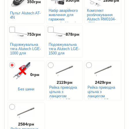
950грн
1896грн
350грн
Набір аварійного
Комплект
Пульт Alutech AT-
живлення для
розблокування
4N
гаражних
Alutech RM0104-
двигунів Alutech
4500
LG
753грн
878грн
Подовжувальна
Подовжувальна
тяга Alutech LGE-
тяга Alutech LGE-
1000 для
1500 для
високого монтажу
високого монтажу
воріт, з HL ≤ 1000
воріт, з HL ≤ 1500
мм
мм
0грн
2119грн
2429грн
Рейка приводна
Рейка приводна
Без шини
цільна з
цільна з
ланцюгом
ланцюгом
Alutech LGR-
Alutech LGR-
3300C
3600C
2584грн