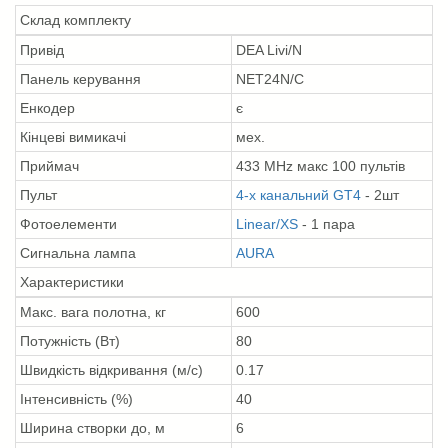
Склад комплекту
Привід
DEA Livi/N
Панель керування
NET24N/C
Енкодер
є
Кінцеві вимикачі
мех.
Приймач
433 MHz макс 100 пультів
Пульт
4-х канальний GT4
- 2шт
Фотоелементи
Linear/XS
- 1 пара
Сигнальна лампа
AURA
Характеристики
Макс. вага полотна, кг
600
Потужність (Вт)
80
Швидкість відкривання (м/с)
0.17
Інтенсивність (%)
40
Ширина створки до, м
6