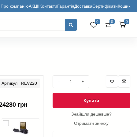
Про компанію
АКЦІЇ
Контакти
Гарантія
Доставка
Сертифікати
Кошик
0
0
0
-
+
Артикул: REV220
Купити
24280 грн
Знайшли дешевше?
Отримати знижку