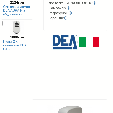
2124грн
Доставка: БЕЗКОШТОВНО
Сигнальна лампа
Самовивіз:
DEA AURA N з
Розрахунок:
вбудованою
Гарантія:
антеною, 433/868
MHz
1088грн
Пульт 2-х
канальний DEA
GTI2