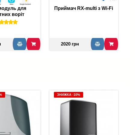
 модуль для
Приймач RX-multi з Wi-Fi
A
тних воріт
н
2020 грн
6%
ЗНИЖКА -10%