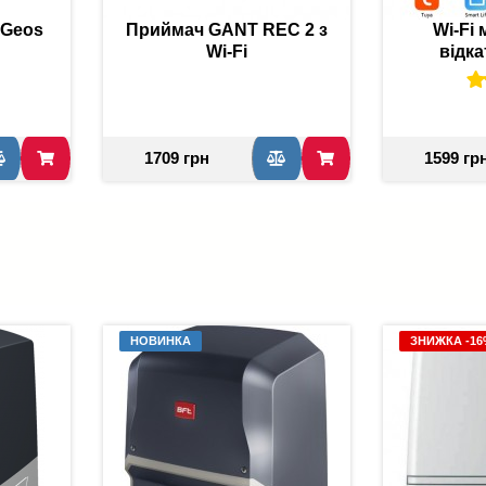
 Geos
Приймач GANT REC 2 з
Wi-Fi
Wi-Fi
відка
1709 грн
1599 гр
НОВИНКА
ЗНИЖКА -1