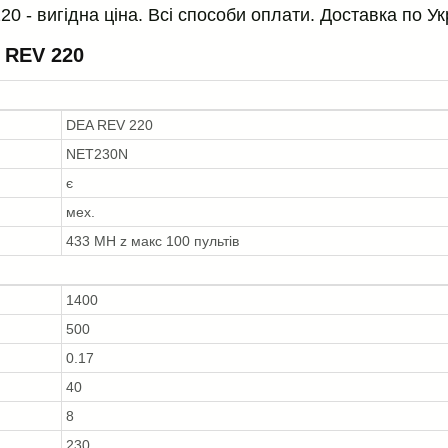
 - вигідна ціна. Всі способи оплати. Доставка по Ук
 REV 220
DEA REV 220
NET230N
є
мех.
433 MH z макс 100 пультів
1400
500
0.17
40
8
230