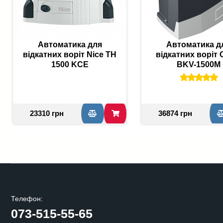
Автоматика для
Автоматика д
відкатних воріт Nice TH
відкатних воріт
1500 KCE
BKV-1500M
23310 грн
36874 грн
Телефон:
073-515-55-65