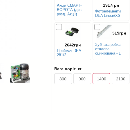
1917грн
Акція СМАРТ-
ВОРОТА (див
Фотоелементи
розд. Акції)
DEA Linear/XS
315грн
Зубчата рейка
2642грн
сталева
Приймач DEA
оцинкована - 1
281/2
м.п.
Вага воріт, кг
800
900
1400
2100