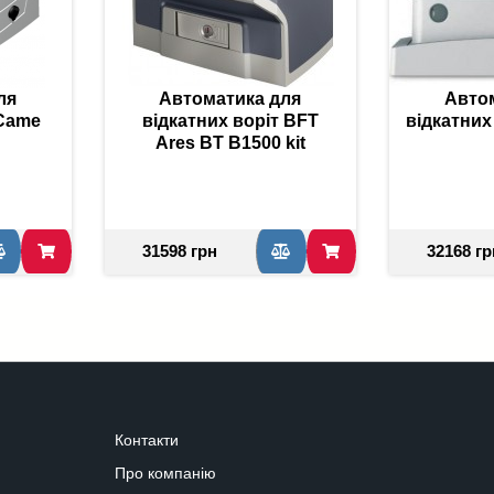
ля
Автоматика для
Авто
 Came
відкатних воріт BFT
відкатних
Ares BT B1500 kit
31598 грн
32168 гр
Контакти
Про компанію