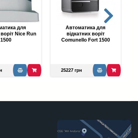
матика для
Автоматика для
 воріт Nice Run
відкатних воріт
1500
Comunello Fort 1500
н
25227 грн