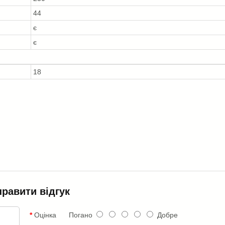
44
є
є
18
правити відгук
Оцінка
Погано
Добре