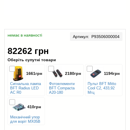
немає в наявності
Артикул: P93506000004
82262 грн
Оберіть супутні товари
1661грн
2180грн
1194грн
Сигнальна лампа
Фотоелементи
Пульт BFT Mitto
BFT Radius LED
BFT Compacta
Cool C2, 433,92
AC R0
A20-180
Мгц
410грн
Механічний упор
для воріт МХ05B