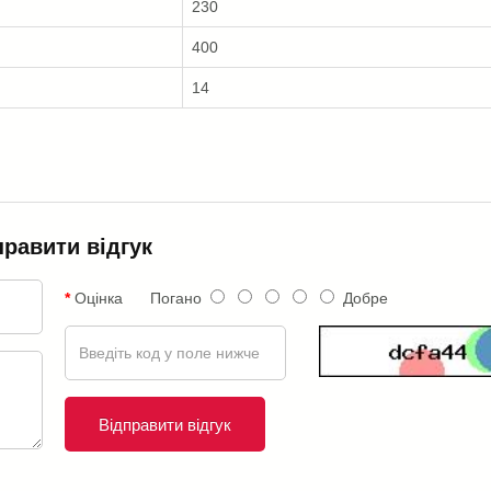
230
400
14
правити відгук
Оцінка
Погано
Добре
Відправити відгук