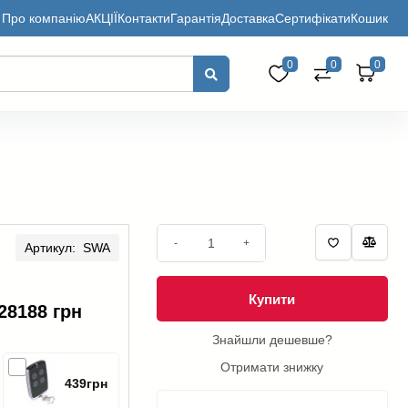
Про компанію
АКЦІЇ
Контакти
Гарантія
Доставка
Сертифікати
Кошик
0
0
0
-
+
Артикул: SWA
Купити
28188 грн
Знайшли дешевше?
Отримати знижку
439грн