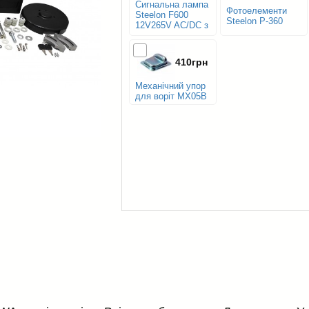
Сигнальна лампа
Фотоелементи
Steelon F600
Steelon P-360
12V265V AC/DC з
антеною
410грн
Механічний упор
для воріт МХ05B