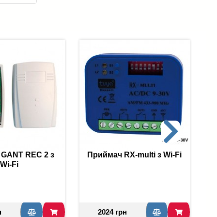
 GANT REC 2 з
Приймач RX-multi з Wi-Fi
A
Wi-Fi
н
2024 грн