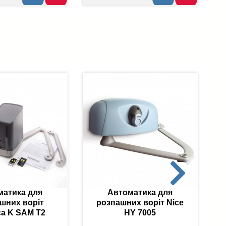
матика для
Автоматика для
шних воріт
розпашних воріт Nice
ca K SAM T2
HY 7005