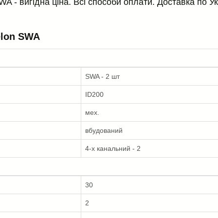
A - вигідна ціна. Всі способи оплати. Доставка по Ук
elon SWA
SWA - 2 шт
ID200
мех.
вбудований
4-х канальний - 2
30
2