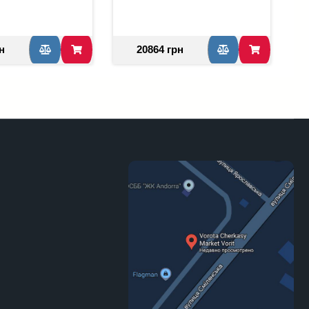
н
20864 грн