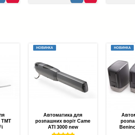
НОВИНКА
НОВИНКА
ля
Автоматика для
Авто
т TMT
розпашних воріт Came
розпа
Fi
ATI 3000 new
Benin