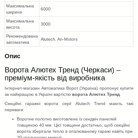
Максимальна
6000
ширина
Максимальна
3000
висота
Рекомендована
Alutech, An-Motors
автоматика
Опис
Ворота Алютех Тренд (Черкаси) –
преміум-якість від виробника
Інтернет-магазин Автоматика Ворот (Україна) пропонує купити
за найкращою в Україні вартістю
ворота Алютех Тренд
.
Секційні гаражні ворота серії Alutech Trend мають такі
переваги:
Воротне полотно виготовлене із сендвіч панелей
товщиною 40 мм. Цієї товщини достатньо, щоб секційні
ворота зберігали тепло в опалюваному гаражі навіть при
20-градусному морозі;