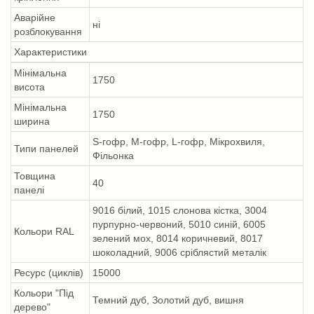
Аварійне
ні
розблокування
Характеристики
Мінімальна
1750
висота
Мінімальна
1750
ширина
S-гофр, M-гофр, L-гофр, Мікрохвиля,
Типи панелей
Фільонка
Товщина
40
панелі
9016 білий, 1015 слонова кістка, 3004
пурпурно-червоний, 5010 синій, 6005
Кольори RAL
зелений мох, 8014 коричневий, 8017
шоколадний, 9006 сріблястий металік
Ресурс (циклів)
15000
Кольори "Під
Темний дуб, Золотий дуб, вишня
дерево"