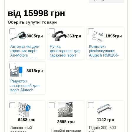
від 15998 грн
Оберіть супутні товари
8005грн
363грн
1895грн
Автоматика для
Ручка
Комплект
гаражних воріт
двостороння для
розблокування
An-Motors
гаражних воріт
Alutech RM0104-
ASG600/3KIT-L
Steelon
4500
3615грн
Редуктор
ланцюговий для
воріт Alutech
CH0501
6488 грн
1142 грн
2595 грн
Ланцюговий
Підвіс 300..500
Торсійні пружини