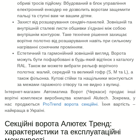
обриві тросів підйому. Вбудований в блок управління
електронний енкодер не дозволить воротам защемити
пальці та ступні вам чи вашим дітям.
Захист від розшарування сендвіч-панелей. Зовнішній та
внутрішній сталеві листи обшивки з'єднані між собою
внутрішнім контуром. Таке технічне рішення захищає
ворітне полотно від розшарування навіть при сильному
нагріванні сонячним промінням.
Естетичний та гармонійний зовнішній вигляд. Ворота
можуть бути пофарбовані в будь-який відтінок з каталогу
RAL. Також ви можете вибрати рельєф ворітного
полотна: малий, середній та великий гофр (S, M та L), а
також фільонка. Кутові стійки та нащільники монтуються
за межами гаражного отвору та не видно з вулиці.
Інтернет-магазин Автоматика Ворот (Черкаси) продає інші
ворітні комплекси виробництва компанії Alutech. Зокрема, у
нас продаються
ProTrend ворота секційні
. Їхня вартість –
найкраща в Україні.
Секційні ворота Алютех Тренд:
характеристики та експлуатаційні
можливості