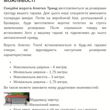
Секційні ворота Алютех Тренд
виготовляються за розмірами
проїзду вашого гаража. Для цього наші спеціалісти виконають
попередні виміри. Потім на виробничій базі, розташованій у
Броварах, буде виготовлено ворітне полотно за строго
заявленими розмірами. Після отримання товару ми
встановимо його у вашому гаражі та підключимо до нього
автоматичний привід.
Ворота Алютех Trend встановлюються в будь-які гаражні
отвори, які відповідають наступним розмірним
характеристикам:
Максимальна ширина – 6 метрів;
Мінімальна ширина – 1,75 метра;
Максимальна висота – 3 метри;
Мінімальна ширина – 1,75 метра.
Ви також можете замовити низку додаткових можливостей:
Вбудовану хвіртку;
Механічний замок;
Бічні двері, виконані в тій же стилістиці, що і ворітне