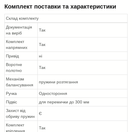
Комплект поставки та характеристики
Склад комплекту
Документація
Так
на виріб
Комплект
Так
напрямних
Привід
ні
Воротне
Так
полотно
Механізм
пружини розтягання
балансування
Ручка
Одностороння
Підвіс
для перемички до 300 мм
Захист від
Є
обриву пружин
Комплект
Так
кріплення