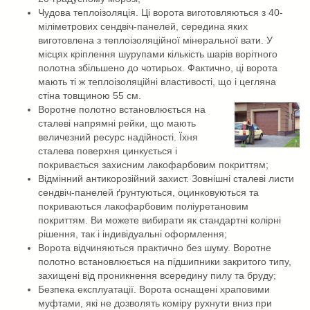
Чудова теплоізоляція. Ці ворота виготовляються з 40-
міліметрових сендвіч-панелей, середина яких
виготовлена ​​з теплоізоляційної мінеральної вати. У
місцях кріплення шурупами кількість шарів ворітного
полотна збільшено до чотирьох. Фактично, ці ворота
мають ті ж теплоізоляційні властивості, що і цегляна
стіна товщиною 55 см.
Воротне полотно встановлюється на
сталеві напрямні рейки, що мають
величезний ресурс надійності. Їхня
сталева поверхня цинкується і
покривається захисним лакофарбовим покриттям;
Відмінний антикорозійний захист. Зовнішні сталеві листи
сендвіч-панелей ґрунтуються, оцинковуються та
покриваються лакофарбовим поліуретановим
покриттям. Ви можете вибирати як стандартні колірні
рішення, так і індивідуальні оформлення;
Ворота відчиняються практично без шуму. Воротне
полотно встановлюється на підшипники закритого типу,
захищені від проникнення всередину пилу та бруду;
Безпека експлуатації. Ворота оснащені храповими
муфтами, які не дозволять коміру рухнути вниз при