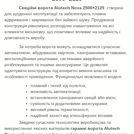
Секційні ворота
A
lutech
Nova 2500×2125
створені
для щоденної експлуатації та забезпечують плавне
відкривання і закривання без зайвого шуму. Продумана
конструкція рівномірно розподіляє навантаження на всі
елементи механізму, що позитивно впливає на надійність і
довговічність виробу.
За потреби ворота можуть оснащуватися сучасною
автоматикою, вбудованою хвірткою, панорамними вставками,
вентиляційними решітками, системами аварійного
розблокування та іншими аксесуарами. Це дозволяє
адаптувати конструкцію під конкретні вимоги власника та
особливості приміщення.
Функціональні можливості моделі:
плавний і тихий хід полотна;
можливість автоматизації;
встановлення панорамних секцій або вікон;
сумісність із додатковими аксесуарами;
високий рівень герметичності;
надійний захист від атмосферних впливів.
Завдяки сучасним технологіям виробництва та
використанню якісних матеріалів
гаражні ворота
A
lutech