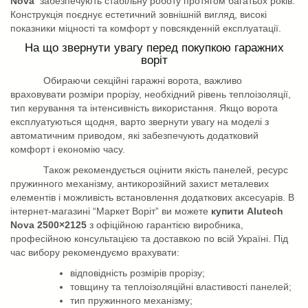
Nova
забезпечують стабільну роботу протягом багатьох років.
Конструкція поєднує естетичний зовнішній вигляд, високі
показники міцності та комфорт у повсякденній експлуатації.
На що звернути увагу перед покупкою гаражних
воріт
Обираючи секційні гаражні ворота, важливо
враховувати розміри прорізу, необхідний рівень теплоізоляції,
тип керування та інтенсивність використання. Якщо ворота
експлуатуються щодня, варто звернути увагу на моделі з
автоматичним приводом, які забезпечують додатковий
комфорт і економію часу.
Також рекомендується оцінити якість панелей, ресурс
пружинного механізму, антикорозійний захист металевих
елементів і можливість встановлення додаткових аксесуарів. В
інтернет-магазині “Маркет Воріт” ви можете
купити
A
lutech
Nova
2500×2125
з офіційною гарантією виробника,
професійною консультацією та доставкою по всій Україні. Під
час вибору рекомендуємо врахувати:
відповідність розмірів прорізу;
товщину та теплоізоляційні властивості панелей;
тип пружинного механізму;