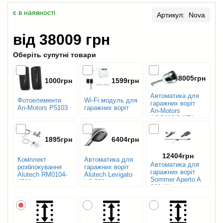
є в наявності
Артикул: Nova
від 38009 грн
Оберіть супутні товари
8005грн
1000грн
1599грн
Автоматика для
Фотоелементи
Wi-Fi модуль для
гаражних воріт
An-Motors P5103
гаражних воріт
An-Motors
ASG600/3KIT-L
1895грн
6404грн
12404грн
Комплект
Автоматика для
Автоматика для
розблокування
гаражних воріт
гаражних воріт
Alutech RM0104-
Alutech Levigato
Sommer Aperto A
4500
LG-500
868 LX