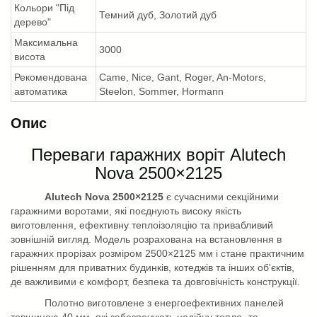
Кольори "Під
Темний дуб, Золотий дуб
дерево"
Максимальна
3000
висота
Рекомендована
Came, Nice, Gant, Roger, An-Motors,
автоматика
Steelon, Sommer, Hormann
Опис
Переваги гаражних воріт A
lutech
Nova 2500×2125
A
lutech
Nova 2500×2125
є сучасними секційними
гаражними воротами, які поєднують високу якість
виготовлення, ефективну теплоізоляцію та привабливий
зовнішній вигляд. Модель розрахована на встановлення в
гаражних прорізах розміром 2500×2125 мм і стане практичним
рішенням для приватних будинків, котеджів та інших об'єктів,
де важливими є комфорт, безпека та довговічність конструкції.
Полотно виготовлене з енергоефективних панелей
товщиною 40 мм, які забезпечують надійну тепло- та