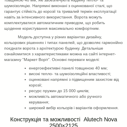
шумоізоляцію. Напрямні виконані з оцинкованої сталі, що
гарантує стійкість до корозії та тривалий термін експлуатації
навіть за інтенсивного використання. Ворота можуть
комплектуватися автоматичним приводом, що робить
щоденне користування максимально комфортним.
Модель доступна у різних варіантах дизайну,
кольорових рішеннях і типах панелей, що дозволяє гармонійно
поєднати ворота з архітектурою будинку. Детальніше
ознайомитися з характеристиками можна на сайті інтернет-
магазину
“
Маркет Воріт”. Основні переваги моделі:
енергоефективні панелі товщиною 40 мм;
високі тепло- та шумоізоляційні властивості;
оцинковані напрямні з підвищеним захистом від
корозії;
ресурс пружин до 15 000 циклів;
можливість автоматичного або ручного
керування;
широкий вибір кольорів і варіантів оформлення.
Конструкція та можливості A
lutech
Nova
2500×2125