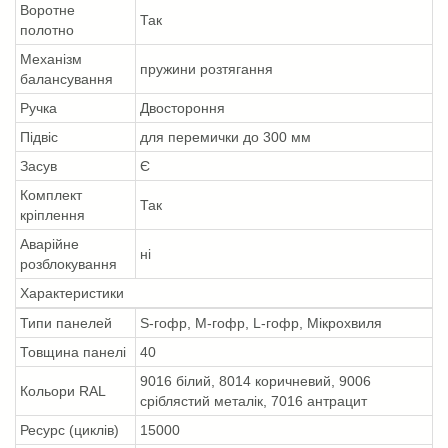
Воротне
Так
полотно
Механізм
пружини розтягання
балансування
Ручка
Двостороння
Підвіс
для перемички до 300 мм
Засув
Є
Комплект
Так
кріплення
Аварійне
ні
розблокування
Характеристики
Типи панелей
S-гофр, M-гофр, L-гофр, Мікрохвиля
Товщина панелі
40
9016 білий, 8014 коричневий, 9006
Кольори RAL
сріблястий металік, 7016 антрацит
Ресурс (циклів)
15000