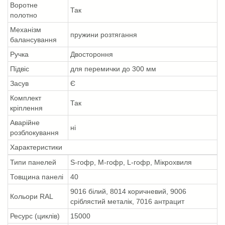
Воротне
Так
полотно
Механізм
пружини розтягання
балансування
Ручка
Двостороння
Підвіс
для перемички до 300 мм
Засув
Є
Комплект
Так
кріплення
Аварійне
ні
розблокування
Характеристики
Типи панелей
S-гофр, M-гофр, L-гофр, Мікрохвиля
Товщина панелі
40
9016 білий, 8014 коричневий, 9006
Кольори RAL
сріблястий металік, 7016 антрацит
Ресурс (циклів)
15000