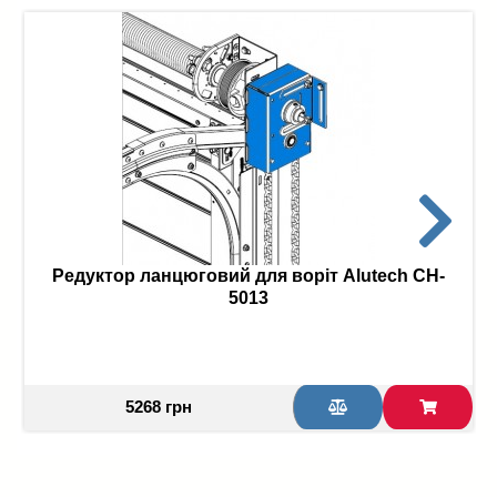
Редуктор ланцюговий для воріт Alutech CH-
5013
5268 грн