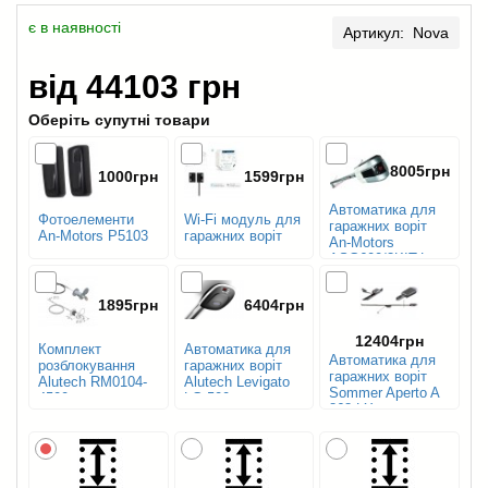
є в наявності
Артикул: Nova
від 44103 грн
Оберіть супутні товари
8005грн
1000грн
1599грн
Автоматика для
Фотоелементи
Wi-Fi модуль для
гаражних воріт
An-Motors P5103
гаражних воріт
An-Motors
ASG600/3KIT-L
1895грн
6404грн
12404грн
Комплект
Автоматика для
Автоматика для
розблокування
гаражних воріт
гаражних воріт
Alutech RM0104-
Alutech Levigato
Sommer Aperto A
4500
LG-500
868 LX