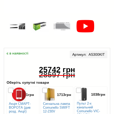
є в наявності
Артикул: AS300KIT
25742 грн
28597 грн
Оберіть супутні товари
1038грн
1грн
1713грн
Пульт 2-х
Акція СМАРТ-
Сигнальна лампа
канальний
ВОРОТА (див
Comunello SWIFT
Comunello VIC-
розд. Акції)
12-230V