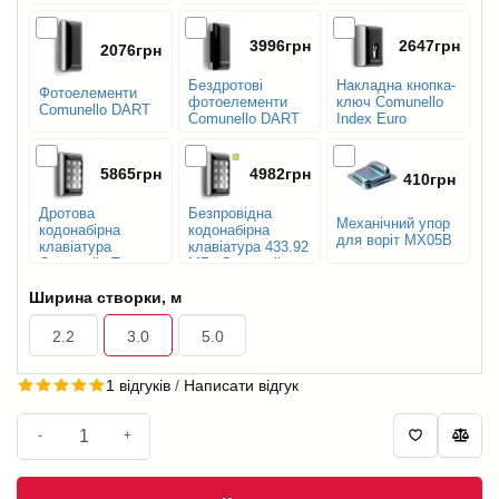
2BLACK
3996грн
2647грн
2076грн
Бездротові
Накладна кнопка-
Фотоелементи
фотоелементи
ключ Comunello
Comunello DART
Comunello DART
Index Euro
5865грн
4982грн
410грн
Дротова
Безпровідна
Механічний упор
кодонабірна
кодонабірна
для воріт МХ05B
клавіатура
клавіатура 433.92
Comunello Tact
МГц Comunello
Tact Radio
Ширина створки, м
2.2
3.0
5.0
1 відгуків
/
Написати відгук
-
+