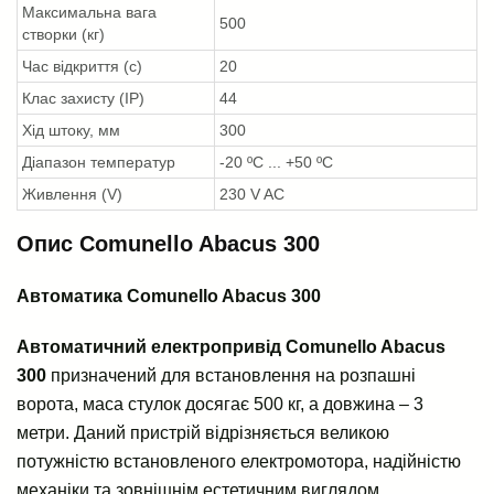
Максимальна вага
500
створки (кг)
Час відкриття (с)
20
Клас захисту (IP)
44
Хід штоку, мм
300
Діапазон температур
-20 ºС ... +50 ºС
Живлення (V)
230 V AC
Опис Comunello Abacus 300
Автоматика Comunello Abacus 300
Автоматичний електропривід Comunello Abacus
300
призначений для встановлення на розпашні
ворота, маса стулок досягає 500 кг, а довжина – 3
метри. Даний пристрій відрізняється великою
потужністю встановленого електромотора, надійністю
механіки та зовнішнім естетичним виглядом