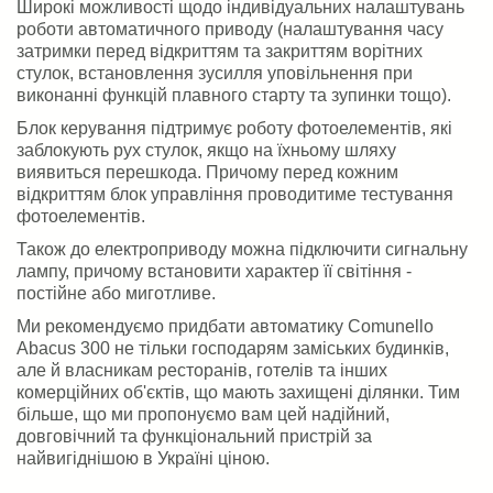
Широкі можливості щодо індивідуальних налаштувань
роботи автоматичного приводу (налаштування часу
затримки перед відкриттям та закриттям ворітних
стулок, встановлення зусилля уповільнення при
виконанні функцій плавного старту та зупинки тощо).
Блок керування підтримує роботу фотоелементів, які
заблокують рух стулок, якщо на їхньому шляху
виявиться перешкода. Причому перед кожним
відкриттям блок управління проводитиме тестування
фотоелементів.
Також до електроприводу можна підключити сигнальну
лампу, причому встановити характер її світіння -
постійне або миготливе.
Ми рекомендуємо придбати автоматику Comunello
Abacus 300 не тільки господарям заміських будинків,
але й власникам ресторанів, готелів та інших
комерційних об'єктів, що мають захищені ділянки. Тим
більше, що ми пропонуємо вам цей надійний,
довговічний та функціональний пристрій за
найвигіднішою в Україні ціною.