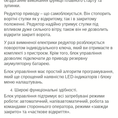
бездоганне виконання функції плавного старту та
зупинки.
Редуктор приводу – що самоблокується. Він стопорить
ворітні стулки як у відкритому, так і в закритому
положенні. Редуктор надійно утримує стулки під
впливом дуже сильного вітру, також він не дозволить
відкрити закриті ворота.
У разі вимкненої електрики редуктор розблокується
поворотом індивідуального ключа, який ви отримаєте в
комплекті з пристроєм. Крім того, блок управління
дозволяє підключати до приводу резервну
акумуляторну батарею.
Блок управління має простий алгоритм програмування,
який ще спрощений наявністю LED-індикаторів і блоку
меню налаштувань.
Широкі функціональні здібності.
Блок управління підтримує всі затребувані режими
роботи: автоматичний, напівавтоматичний, робота за
командами стороннього оператора, режими «завжди
закрито» та «часткове відкриття».