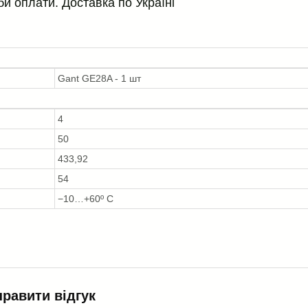
би оплати. Доставка по Україні
Gant GE28A - 1 шт
4
50
433,92
54
−10…+60º С
правити відгук