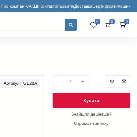
Про компанію
АКЦІЇ
Контакти
Гарантія
Доставка
Сертифікати
Кошик
0
0
0
-
+
Артикул: GE28A
Купити
Знайшли дешевше?
Отримати знижку