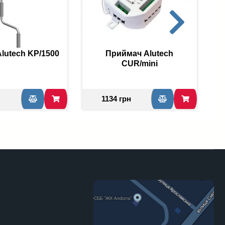
lutech KP/1500
Приймач Alutech
CUR/mini
1134 грн