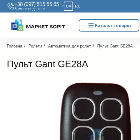
+38 (097) 515 55 65
UA
RU
Замовити дзвiнок
Каталог товарів
Головна
Ролети
Автоматика для ролет
Пульт Gant GE28A
Пульт Gant GE28A