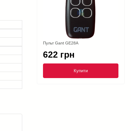
Пульт Gant GE28A
622 грн
Купити