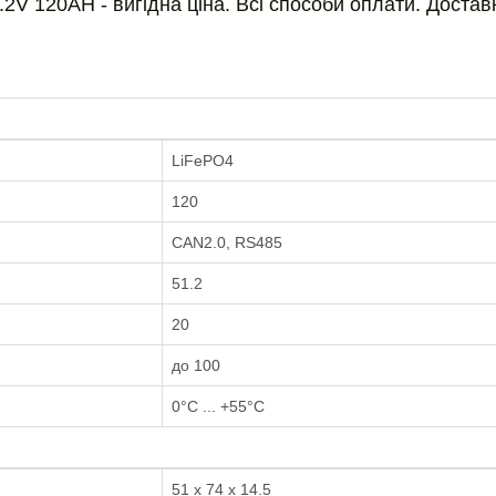
V 120AH - вигідна ціна. Всі способи оплати. Достав
LiFePO4
120
CAN2.0, RS485
51.2
20
до 100
0°C ... +55°C
51 x 74 x 14.5