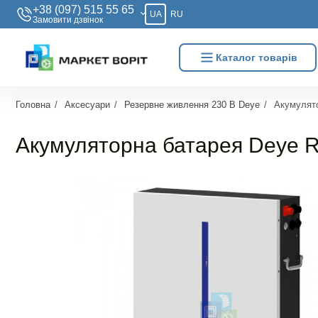
+38 (097) 515 55 65
UA
RU
Замовити дзвiнок
Каталог товарів
Головна
Аксесуари
Резервне живлення 230 В Deye
Акумулят
Акумуляторна батарея Deye 