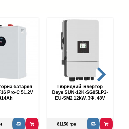
торна батарея
Гібридний інвертор
16 Pro-C 51.2V
Deye SUN-12K-SG05LP3-
314Ah
EU-SM2 12kW, 3Ф, 48V
н
81156 грн