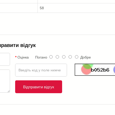
58
правити відгук
Оцінка
Погано
Добре
Відправити відгук