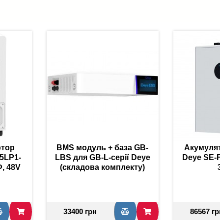
ртор
BMS модуль + база GB-
Акумуля
5LP1-
LBS для GB-L-серії Deye
Deye SE-F
, 48V
(складова комплекту)
33400 грн
86567 гр