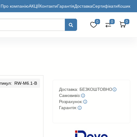
Про компанію
АКЦІЇ
Контакти
Гарантія
Доставка
Сертифікати
Кошик
0
0
0
тикул: RW-M6.1-B
Доставка: БЕЗКОШТОВНО
Самовивіз:
Розрахунок:
Гарантія: