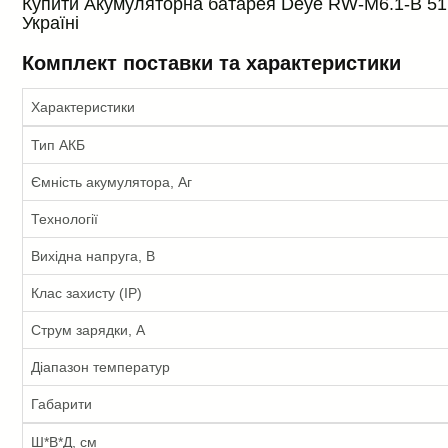
Купити Акумуляторна батарея Deye RW-M6.1-B 51.2
Україні
Комплект поставки та характеристики
Характеристики
Тип АКБ
Ємність акумулятора, Аг
Технології
Вихідна напруга, В
Клас захисту (IP)
Струм зарядки, А
Діапазон температур
Габарити
Ш*В*Д, см