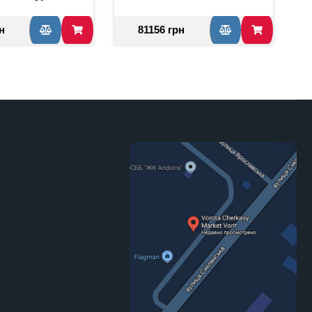
н
81156 грн