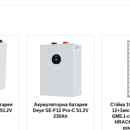
тарея
Акумуляторна батарея
Стійка 1
 51.2V
Deye SE-F12 Pro-C 51.2V
12+1міс
230Ah
GM5.1-с
HRACK
ко