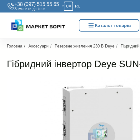
+38 (097) 515 55 65
UA
RU
Замовити дзвiнок
Каталог товарів
Головна
Аксесуари
Резервне живлення 230 В Deye
Гібридний
Гібридний інвертор Deye SU