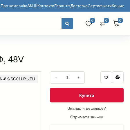
Про компанію
АКЦІЇ
Контакти
Гарантія
Доставка
Сертифікати
Кошик
0
0
0
Ф, 48V
-
+
UN-8K-SG01LP1-EU
Купити
Знайшли дешевше?
Отримати знижку