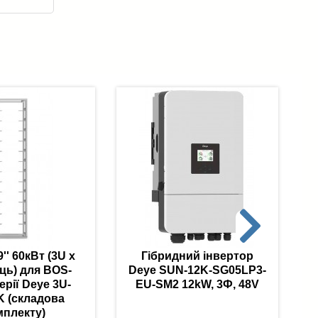
9'' 60кВт (3U х
Гібридний інвертор
ць) для BOS-
Deye SUN-12K-SG05LP3-
ерії Deye 3U-
EU-SM2 12kW, 3Ф, 48V
 (складова
мплекту)