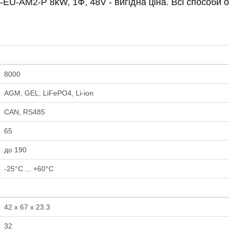
U-AM2-P 8kW, 1Ф, 48V - вигідна ціна. Всі способи о
8000
AGM, GEL, LiFePO4, Li-ion
CAN, RS485
65
до 190
-25°C ... +60°C
42 x 67 x 23.3
32