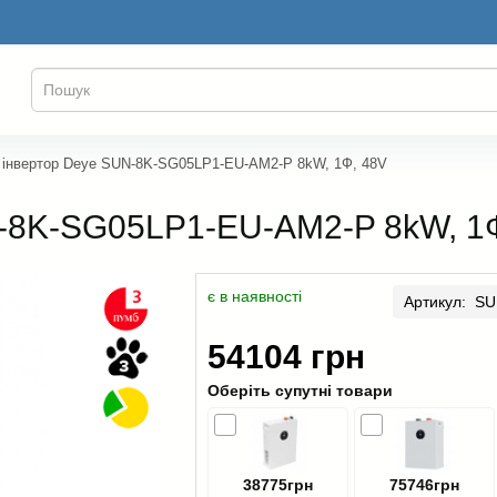
 інвертор Deye SUN-8K-SG05LP1-EU-AM2-P 8kW, 1Ф, 48V
N-8K-SG05LP1-EU-AM2-P 8kW, 1
є в наявності
Артикул: S
54104 грн
Оберіть супутні товари
38775грн
75746грн