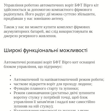
Управління роботою автоматичних воріт БФТ Вірго кіт
здійснюється за допомогою компактного фірмового
радіопульта. Його радіус дії можна суттєво збільшити,
придбавши у нас зовнішню антену.
Також у нас ви можете купити комплект фірмових
акумуляторних батарей, які слід використовувати як
джерело резервного живлення.
Широкі функціональні можливості
Автоматичні розпашні воріт БФТ Вірго кит оснащені
блоком управління, що підтримує:
Автоматичний та напівавтоматичний режим роботи;
часткове відкриття воріт для проходу людини;
Функцію плавного старту та зупинки;
Режим самонавчання (достатньо двічі зупинити
воротну стулку у потрібній точці, щоб блок
управління її запам'ятав і надалі вже самостійно
зупиняв на ній стулку);
Налаштування швидкості та зусилля, з яким