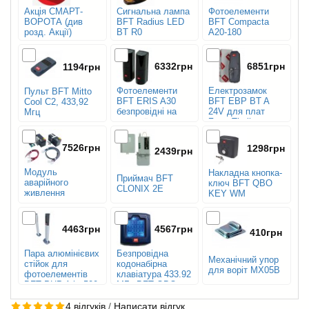
Акція СМАРТ-
Сигнальна лампа
Фотоелементи
ВОРОТА (див
BFT Radius LED
BFT Compacta
розд. Акції)
BT R0
A20-180
6332грн
6851грн
1194грн
Фотоелементи
Електрозамок
Пульт BFT Mitto
BFT ERIS A30
BFT EBP BT A
Cool C2, 433,92
безпровідні на
24V для плат
Мгц
батареї
Zara, Thalia
дальністю 30м
7526грн
1298грн
2439грн
Модуль
Накладна кнопка-
Приймач BFT
аварійного
ключ BFT QBO
CLONIX 2E
живлення
KEY WM
розпашних
двигунів BFT BBT
BAT Cbox Duo
4463грн
4567грн
410грн
Пара алюмінієвих
Безпровідна
Механічний упор
стійок для
кодонабірна
для воріт МХ05B
фотоелементів
клавіатура 433.92
BFT PHP A h=500
МГц BFT QBO
мм
TOUCH
4 відгуків
/
Написати відгук