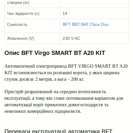
створки (кг)
Час відкриття (с)
14
Сумісність
BFT BBT BAT Cbox Duo
Живлення (V)
230 V AC
Опис BFT Virgo SMART BT A20 KIT
Автоматичний електропривод BFT VIRGO SMART BT A20
KIT встановлюється на розпашні ворота, у яких ширина
стулок досягає 2 метрів, а вага – 200 кг.
Пристрій розрахований на середню інтенсивність
експлуатації, а тому він стане оптимальним варіантом для
автоматизації воріт приватних домогосподарств та
невеликих комерційних підприємств.
Переваги експлуатації автоматики BFT