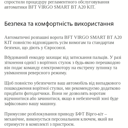
спростили процедуру регламентного обслуговування
автоматики BFT VIRGO SMART BT A20 KIT.
Безпека та комфортність використання
Автоматичні розпашні ворота BFT VIRGO SMART BT A20
KIT повністю відповідають усім вимогам та стандартам
безпеки, що діють у Євросоюзі.
Вбудований енкодер захищає від затискання пальців. У разі
зіткнення однієї з ворітних стулок з будь-якою перешкодою
він подає команду електромотору на екстрену зупинку та
увімкнення реверсного режиму.
Щоб повністю убезпечити ваш автомобіль від випадкового
пошкодження ворітної стулки, ми рекомендуємо додатково
придбати фотодатчики. Вони не дозволять воротам
відчинитися або зачинитися, якщо в небезпечній зоні буде
зафіксовано вашу машину.
Примусове розблокування приводу БФТ Вірго-кіт –
механічне, виконується персональним ключем, який ви
отримуєте в комплекті з пристроєм.