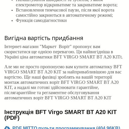
електромотор відкриватиме та закриватиме ворота;
Встановлення тимчасової паузи, після якої ворота
самостійно закриються в автоматичному режимі;
Функція самодіагностики
Вигідна вартість придбання
Інтернет-магазин "Маркет Воріт" пропонує вам
скористатися ще однією перевагою. Ця найвигідніша в
Україні ціна автоматики BFT VIRGO SMART BT A20 KITt.
Але ми не просто пропонуємо вам купити автоматику BFT
VIRGO SMART BT A20 KIT за найпривабливішою для вас
вартістю. Ще наші фахівці зроблять на вашій території
монтаж автоматичних воріт BFT VIRGO SMART BT A20
KIT, а надалі ми готові здійснювати гарантійне,
післягарантійне та регламентне обслуговування
автоматичних воріт BFT VIRGO SMART BT A20 KIT
Інструкція BFT Virgo SMART BT A20 KIT
(PDF)
PDF MITTO пульти программування (404.96KB)