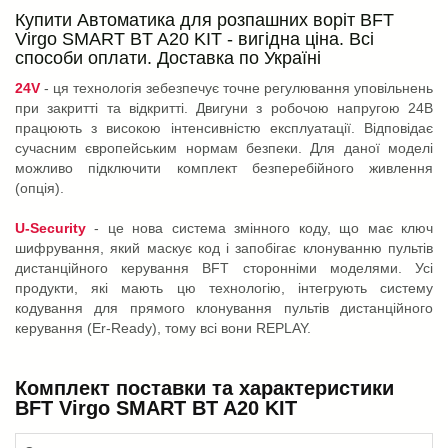
Купити Автоматика для розпашних воріт BFT
Virgo SMART BT A20 KIT - вигідна ціна. Всі
способи оплати. Доставка по Україні
24V
- ця технологія зебезпечує точне регулювання уповільнень
при закритті та відкритті. Двигуни з робочою напругою 24В
працюють з високою інтенсивністю експлуатації. Відповідає
сучасним європейським нормам безпеки. Для даної моделі
можливо підключити комплект безперебійного живлення
(опція).
U-Security
- це нова система змінного коду, що має ключ
шифрування, який маскує код і запобігає клонуванню пультів
дистанційного керування BFT сторонніми моделями. Усі
продукти, які мають цю технологію, інтегрують систему
кодування для прямого клонування пультів дистанційного
керування (Er-Ready), тому всі вони REPLAY.
Комплект поставки та характеристики
BFT Virgo SMART BT A20 KIT