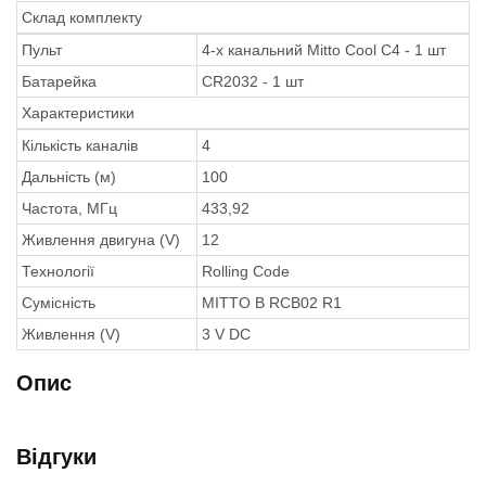
Склад комплекту
Пульт
4-х канальний Mitto Cool C4 - 1 шт
Батарейка
CR2032 - 1 шт
Характеристики
Кількість каналів
4
Дальність (м)
100
Частота, МГц
433,92
Живлення двигуна (V)
12
Технології
Rolling Code
Сумісність
MITTO B RCB02 R1
Живлення (V)
3 V DC
Опис
Відгуки