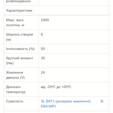
розблокування
Характеристики
Макс. вага
1000
полотна, кг
Ширина створки
6
(м)
Інтенсивність (%)
50
Крутний момент
30
(Нм)
Живлення
24
двигуна (V)
Діапазон
від -20ºС до +55ºС
температур
Сумісність
SL BAT2 (резервне живлення),
B-
EBA WIFI