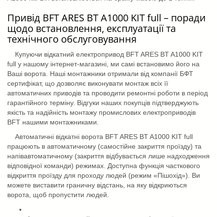
Привід BFT ARES BT A1000 KIT full – поради
щодо встановлення, експлуатації та
технічного обслуговування
Купуючи відкатний електропривод BFT ARES BT A1000 KIT
full у нашому інтернет-магазині, ми самі встановимо його на
Ваші ворота. Наші монтажники отримали від компанії БФТ
сертифікат, що дозволяє виконувати монтаж всіх її
автоматичних приводів та проводити ремонтні роботи в період
гарантійного терміну. Відгуки наших покупців підтверджують
якість та надійність монтажу промислових електроприводів
BFT нашими монтажниками.
Автоматичні відкатні ворота BFT ARES BT A1000 KIT full
працюють в автоматичному (самостійне закриття проїзду) та
напівавтоматичному (закриття відбувається лише надходження
відповідної команди) режимах. Доступна функція часткового
відкриття проїзду для проходу людей (режим «Пішохід»). Ви
можете виставити граничну відстань, на яку відкриються
ворота, щоб пропустити людей.