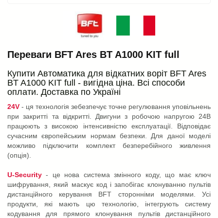
Переваги BFT Ares BT A1000 KIT full
Купити Автоматика для відкатних воріт BFT Ares
BT A1000 KIT full - вигідна ціна. Всі способи
оплати. Доставка по Україні
24V
- ця технологія зебезпечує точне регулювання уповільнень
при закритті та відкритті. Двигуни з робочою напругою 24В
працюють з високою інтенсивністю експлуатації. Відповідає
сучасним європейським нормам безпеки. Для даної моделі
можливо підключити комплект безперебійного живлення
(опція).
U-Security
- це нова система змінного коду, що має ключ
шифрування, який маскує код і запобігає клонуванню пультів
дистанційного керування BFT сторонніми моделями. Усі
продукти, які мають цю технологію, інтегрують систему
кодування для прямого клонування пультів дистанційного