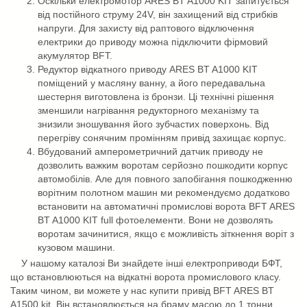
Оскільки електромотор ARES BT A1000 KIT запитується
від постійного струму 24V, він захищений від стрибків
напруги. Для захисту від раптового відключення
електрики до приводу можна підключити фірмовий
акумулятор BFT.
Редуктор відкатного приводу ARES BT A1000 KIT
поміщений у масляну ванну, а його передавальна
шестерня виготовлена ​​із бронзи. Ці технічні рішення
зменшили нагрівання редукторного механізму та
знизили зношування його зубчастих поверхонь. Від
перегріву сонячним промінням привід захищає корпус.
Вбудований амперометричний датчик приводу не
дозволить важким воротам серйозно пошкодити корпус
автомобілів. Але для повного запобігання пошкодженню
ворітним полотном машин ми рекомендуємо додатково
встановити на автоматичні промислові ворота BFT ARES
BT A1000 KIT full фотоелементи. Вони не дозволять
воротам зачинитися, якщо є можливість зіткнення воріт з
кузовом машини.
У нашому каталозі Ви знайдете інші електроприводи БФТ,
що встановлюються на відкатні ворота промислового класу.
Таким чином, ви можете у нас купити привід BFT ARES BT
A1500 kit. Він встановлюється на браму масою до 1 тонни.