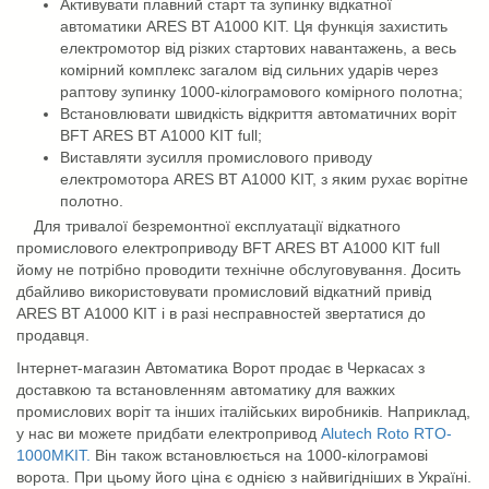
Активувати плавний старт та зупинку відкатної
автоматики ARES BT A1000 KIT. Ця функція захистить
електромотор від різких стартових навантажень, а весь
комірний комплекс загалом від сильних ударів через
раптову зупинку 1000-кілограмового комірного полотна;
Встановлювати швидкість відкриття автоматичних воріт
BFT ARES BT A1000 KIT full;
Виставляти зусилля промислового приводу
електромотора ARES BT A1000 KIT, з яким рухає ворітне
полотно.
Для тривалої безремонтної експлуатації відкатного
промислового електроприводу BFT ARES BT A1000 KIT full
йому не потрібно проводити технічне обслуговування. Досить
дбайливо використовувати промисловий відкатний привід
ARES BT A1000 KIT і в разі несправностей звертатися до
продавця.
Інтернет-магазин Автоматика Ворот продає в Черкасах з
доставкою та встановленням автоматику для важких
промислових воріт та інших італійських виробників. Наприклад,
у нас ви можете придбати електропривод
Alutech Roto RTO-
1000MKIT.
Він також встановлюється на 1000-кілограмові
ворота. При цьому його ціна є однією з найвигідніших в Україні.