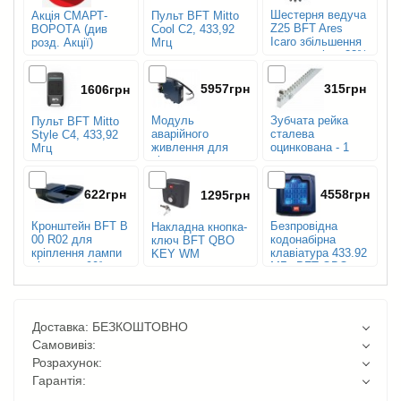
Шестерня ведуча
Акція СМАРТ-
Пульт BFT Mitto
Z25 BFT Ares
ВОРОТА (див
Cool C2, 433,92
Icaro збільшення
розд. Акції)
Мгц
швидкості на 33%
5957грн
315грн
1606грн
Модуль
Зубчата рейка
Пульт BFT Mitto
аварійного
сталева
Style C4, 433,92
живлення для
оцинкована - 1
Мгц
відкатних
м.п.
двигунів BFT SL
BAT2
622грн
4558грн
1295грн
Кронштейн BFT B
Безпровідна
Накладна кнопка-
00 R02 для
кодонабірна
ключ BFT QBO
кріплення лампи
клавіатура 433.92
KEY WM
під кутом 90°
МГц BFT QBO
TOUCH
Доставка: БЕЗКОШТОВНО
Самовивіз:
Розрахунок:
Гарантія: