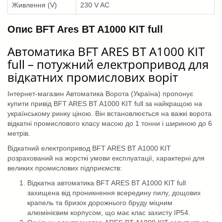
Живлення (V)
230 V AC
Опис BFT Ares BT A1000 KIT full
Автоматика BFT ARES BT A1000 KIT
full – потужний електропривод для
відкатних промислових воріт
Інтернет-магазин Автоматика Ворота (Україна) пропонує
купити привід BFT ARES BT A1000 KIT full за найкращою на
українському ринку ціною. Він встановлюється на важкі ворота
відкатні промислового класу масою до 1 тонни і шириною до 6
метрів.
Відкатний електропривод BFT ARES BT A1000 KIT
розрахований на жорсткі умови експлуатації, характерні для
великих промислових підприємств:
Відкатна автоматика BFT ARES BT A1000 KIT full
захищена від проникнення всередину пилу, дощових
крапель та бризок дорожнього бруду міцним
алюмінієвим корпусом, що має клас захисту IP54.