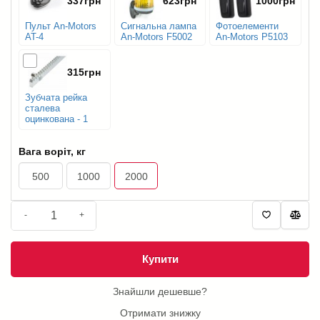
337грн
623грн
1000грн
Пульт An-Motors
Сигнальна лампа
Фотоелементи
AT-4
An-Motors F5002
An-Motors P5103
315грн
Зубчата рейка
сталева
оцинкована - 1
м.п.
Вага воріт, кг
500
1000
2000
-
+
Купити
Знайшли дешевше?
Отримати знижку