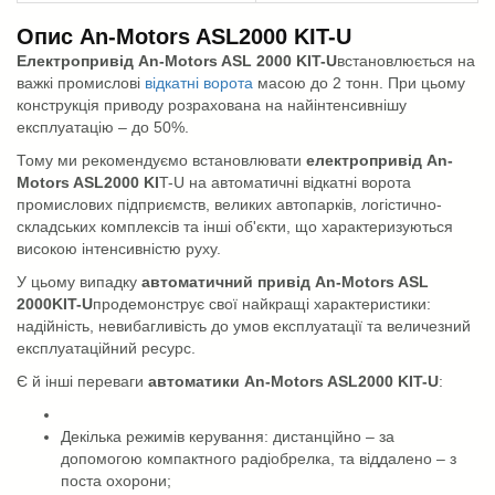
Опис An-Motors ASL2000 KIT-U
Електропривід An-Motors ASL 2000 KIT-U
встановлюється на
важкі промислові
відкатні ворота
масою до 2 тонн. При цьому
конструкція приводу розрахована на найінтенсивнішу
експлуатацію – до 50%.
Тому ми рекомендуємо встановлювати
електропривід An-
Motors ASL2000 KI
T-U на автоматичні відкатні ворота
промислових підприємств, великих автопарків, логістично-
складських комплексів та інші об'єкти, що характеризуються
високою інтенсивністю руху.
У цьому випадку
автоматичний привід An-Motors ASL
2000KIT-U
продемонструє свої найкращі характеристики:
надійність, невибагливість до умов експлуатації та величезний
експлуатаційний ресурс.
Є й інші переваги
автоматики An-Motors ASL2000 KIT-U
:
Декілька режимів керування: дистанційно – за
допомогою компактного радіобрелка, та віддалено – з
поста охорони;