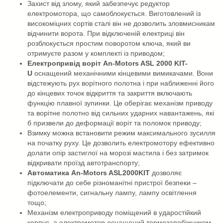
Захист від злому, який забезпечує редуктор
електромотора, що самоблокується. Виготовлений із
високоміцних сортів сталі він не дозволить зловмисникам
відчинити ворота. При відключеній електриці він
розблокується простим поворотом ключа, який ви
отримуєте разом у комплекті із приводом;
Електропривід воріт An-Motors ASL 2000 KIT-
U
оснащений механічними кінцевими вимикачами. Вони
відстежують рух ворітного полотна і при наближенні його
до кінцевих точок відкриття та закриття включають
функцію плавної зупинки. Це оберігає механізм приводу
та ворітне полотно від сильних ударних навантажень, які
б призвели до деформації воріт та поломок приводу;
Взимку можна встановити режим максимального зусилля
на початку руху. Це дозволить електромотору ефективно
долати опір застиглої на морозі мастила і без затримок
відкривати проїзд автотранспорту;
Автоматика An-Motors ASL2000KIT
дозволяє
підключати до себе різноманітні пристрої безпеки –
фотоелементи, сигнальну лампу, лампу освітлення
тощо;
Механізм електроприводу поміщений в ударостійкий
корпус, а електромотор оснащений термозапобіжником,