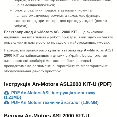
що самовідновлюється;
Блок управління працює в автоматичному та
напівавтоматичному режимі, а також має функцію
часткового відкриття воріт для проходу людей (режим
хвіртки).
Електропривод An-Motors ASL 2000 KIT
– це виключно
надійний і невибагливий у роботі пристрій, який здатний багато
років служити вам вірою та правдою у найскладніших умовах.
Нарешті, ми пропонуємо
купити автоматику Ан-Моторс АСЛ
2000 КІТ
за найвигіднішими цінами в Україні. Більш того, ми
виконаємо всі необхідні монтажні роботи, а надалі
проводитимемо регламентне, гарантійне та післягарантійне
обслуговування даного пристрою.
Інструкція An-Motors ASL2000 KIT-U (PDF)
PDF An-Motors ASL інструкція з монтажу
(1.21MB)
PDF An-Motors технічний каталог (1.86MB)
Відгуки An-Motors ASL2000 KIT-U