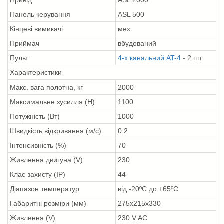
Панель керування
ASL 500
Кінцеві вимикачі
мех
Приймач
вбудований
Пульт
4-х канальний AT-4
- 2 шт
Характеристики
Макс. вага полотна, кг
2000
Максимальне зусилля (Н)
1100
Потужність (Вт)
1000
Швидкість відкривання (м/с)
0.2
Інтенсивність (%)
70
Живлення двигуна (V)
230
Клас захисту (IP)
44
Діапазон температур
від -20ºС до +65ºС
Габаритні розміри (мм)
275x215x330
Живлення (V)
230 V AC