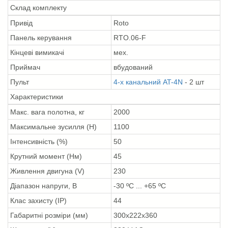
Склад комплекту
Привід
Roto
Панель керування
RTO.06-F
Кінцеві вимикачі
мех.
Приймач
вбудований
Пульт
4-х канальний AT-4N
- 2 шт
Характеристики
Макс. вага полотна, кг
2000
Максимальне зусилля (Н)
1100
Інтенсивність (%)
50
Крутний момент (Нм)
45
Живлення двигуна (V)
230
Діапазон напруги, В
-30 ºС ... +65 ºС
Клас захисту (IP)
44
Габаритні розміри (мм)
300x222x360