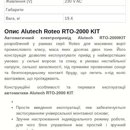
Живлення (V)
230 V AC
Габарити
Вага, кг
19.4
Опис Alutech Roteo RTO-2000 KIT
Автоматичний електропривід Alutech RTO-2000KIT
розроблений у рамках серії Roteo для масивних воріт
промислового класу, маса яких досягає двох тонн. Його
конструкція дозволяє експлуатувати привід у найжорсткіших
умовах: у сильні морози та спеку, в умовах нестабільної
напруги, сильної запиленості, під прямими променями сонця
та безпосередньому контакті бруду, що летить з-під коліс
вантажівок, що проїжджають.
Конструкційні особливості та переваги експлуатації
автоматики Alutech RTO-2000 KIT
:
Просте введення експлуатації, яке забезпечується
застосуванням універсальної монтажної основи;
Зручне настроювання індивідуального режиму роботи,
для чого блок управління має простий і зручний