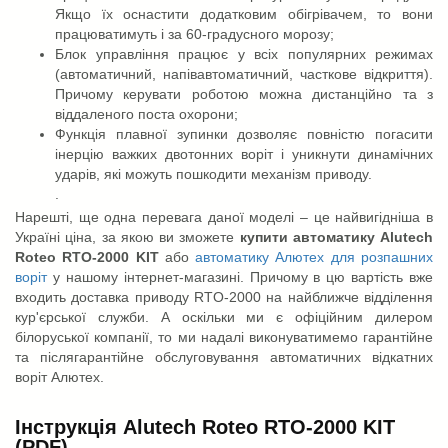
Якщо їх оснастити додатковим обігрівачем, то вони
працюватимуть і за 60-градусного морозу;
Блок управління працює у всіх популярних режимах
(автоматичний, напівавтоматичний, часткове відкриття).
Причому керувати роботою можна дистанційно та з
віддаленого поста охорони;
Функція плавної зупинки дозволяє повністю погасити
інерцію важких двотонних воріт і уникнути динамічних
ударів, які можуть пошкодити механізм приводу.
.
Нарешті, ще одна перевага даної моделі – це найвигідніша в
Україні ціна, за якою ви зможете
купити автоматику Alutech
Roteo RTO-2000 KIT
або
автоматику Алютех для розпашних
воріт
у нашому інтернет-магазині. Причому в цю вартість вже
входить доставка приводу RTO-2000 на найближче відділення
кур'єрської служби. А оскільки ми є офіційним дилером
білоруської компанії, то ми надалі виконуватимемо гарантійне
та післягарантійне обслуговування автоматичних відкатних
воріт Алютех.
Інструкція Alutech Roteo RTO-2000 KIT
(PDF)