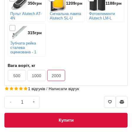
350грн
1209грн
1188грн
Пульт Alutech AT-
Сигнальна лампа
Фотоелементи
4N
Alutech SL-U
Alutech LM-L
315грн
Зубчата рейка
сталева
оцинкована - 1
м.п.
Вага воріт, кг
500
1000
2000
1 відгуків
/
Написати відгук
-
+
Купити