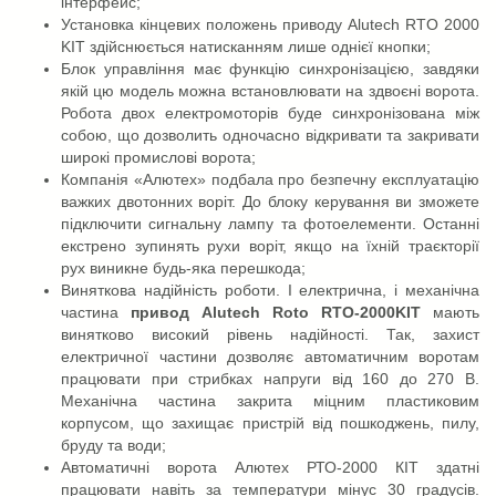
інтерфейс;
Установка кінцевих положень приводу Alutech RTO 2000
KIT здійснюється натисканням лише однієї кнопки;
Блок управління має функцію синхронізацією, завдяки
якій цю модель можна встановлювати на здвоєні ворота.
Робота двох електромоторів буде синхронізована між
собою, що дозволить одночасно відкривати та закривати
широкі промислові ворота;
Компанія «Алютех» подбала про безпечну експлуатацію
важких двотонних воріт. До блоку керування ви зможете
підключити сигнальну лампу та фотоелементи. Останні
екстрено зупинять рухи воріт, якщо на їхній траєкторії
рух виникне будь-яка перешкода;
Виняткова надійність роботи. І електрична, і механічна
частина
привод Alutech Roto RTO-2000KIT
мають
винятково високий рівень надійності. Так, захист
електричної частини дозволяє автоматичним воротам
працювати при стрибках напруги від 160 до 270 В.
Механічна частина закрита міцним пластиковим
корпусом, що захищає пристрій від пошкоджень, пилу,
бруду та води;
Автоматичні ворота Алютех РТО-2000 КІТ здатні
працювати навіть за температури мінус 30 градусів.