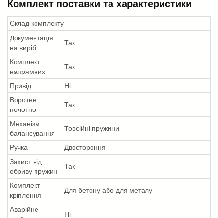
Комплект поставки та характеристики
Склад комплекту
Документація
Так
на виріб
Комплект
Так
напрямних
Привід
Ні
Воротне
Так
полотно
Механізм
Торсійні пружини
балансування
Ручка
Двостороння
Захист від
Так
обриву пружин
Комплект
Для бетону або для металу
кріплення
Аварійне
Ні