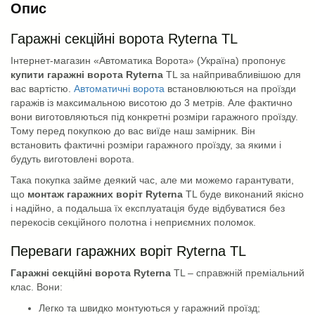
Опис
Гаражні секційні ворота Ryterna TL
Інтернет-магазин «Автоматика Ворота» (Україна) пропонує
купити гаражні ворота Ryterna
TL за найпривабливішою для
вас вартістю.
Автоматичні ворота
встановлюються на проїзди
гаражів із максимальною висотою до 3 метрів. Але фактично
вони виготовляються під конкретні розміри гаражного проїзду.
Тому перед покупкою до вас виїде наш замірник. Він
встановить фактичні розміри гаражного проїзду, за якими і
будуть виготовлені ворота.
Така покупка займе деякий час, але ми можемо гарантувати,
що
монтаж гаражних воріт Ryterna
TL буде виконаний якісно
і надійно, а подальша їх експлуатація буде відбуватися без
перекосів секційного полотна і неприємних поломок.
Переваги гаражних воріт Ryterna TL
Гаражні секційні ворота Ryterna
TL – справжній преміальний
клас. Вони:
Легко та швидко монтуються у гаражний проїзд;