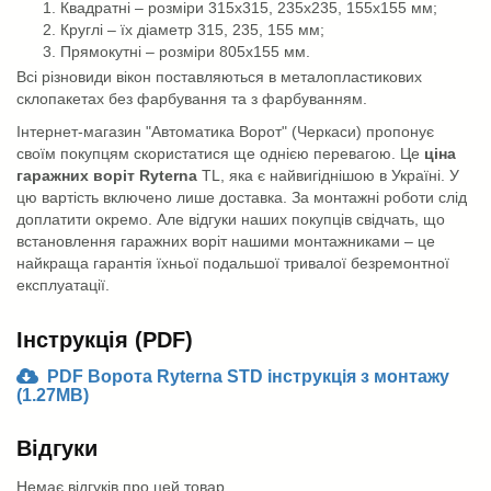
Квадратні – розміри 315х315, 235х235, 155х155 мм;
Круглі – їх діаметр 315, 235, 155 мм;
Прямокутні – розміри 805х155 мм.
Всі різновиди вікон поставляються в металопластикових
склопакетах без фарбування та з фарбуванням.
Інтернет-магазин "Автоматика Ворот" (Черкаси) пропонує
своїм покупцям скористатися ще однією перевагою. Це
ціна
гаражних воріт Ryterna
TL, яка є найвигіднішою в Україні. У
цю вартість включено лише доставка. За монтажні роботи слід
доплатити окремо. Але відгуки наших покупців свідчать, що
встановлення гаражних воріт нашими монтажниками – це
найкраща гарантія їхньої подальшої тривалої безремонтної
експлуатації.
Інструкція (PDF)
PDF Ворота Ryterna STD інструкція з монтажу
(1.27MB)
Відгуки
Немає відгуків про цей товар.