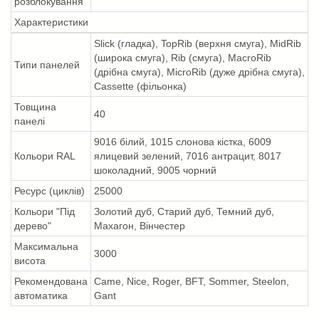
розблокування
Характеристики
Slick (гладка), TopRib (верхня смуга), MidRib
(широка смуга), Rib (смуга), MacroRib
Типи панелей
(дрібна смуга), MicroRib (дуже дрібна смуга),
Cassette (фільонка)
Товщина
40
панелі
9016 білий, 1015 слонова кістка, 6009
Кольори RAL
ялицевий зелений, 7016 антрацит, 8017
шоколадний, 9005 чорний
Ресурс (циклів)
25000
Кольори "Під
Золотий дуб, Старий дуб, Темний дуб,
дерево"
Махагон, Вінчестер
Максимальна
3000
висота
Рекомендована
Came, Nice, Roger, BFT, Sommer, Steelon,
автоматика
Gant