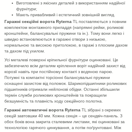
Виготовлені з якісних деталей з використанням надійної
фурнітури;
Мають привабливий і естетичний зовнішній вигляд.
Гаражні секційні ворота Ryterna
TL поставляються з повним
комплектом монтажного приладдя (напрямні рейки, роликові
кронштейни, балансувальні пружини та ін.). Тому вони легко і
швидко встановлюються в гаражні отвори з низькою,
нормальною та високою притолокою, в гаражі з плоским дахом
та дахом під ухилом.
Усі металеві поверхні кріпильної фурнітури оцинковані. Це
забезпечило всім деталям кріплення воріт надійний захист від
корозії навіть при постійному контакті з водяною парою.
Потужні та компактні торсіонні балансувальні пружини
оснащені захистом від поломок. Шарикопідшипники роликових
підшипників отримали нейлонові обідки. Останні збільшили
термін служби роликових кронштейнів та покращили
безшумність та плавність ходу секційного полотна.
Гаражні автоматичні ворота Ryterna
TL зібрані з окремих
секцій завтовшки 40 мм. Кожна секція – це сендвіч-панель. З
обох боків вона закрита сталевими листами, які оцинковані за
технологією гарячого цинкування, а потім поґрунтовані. Між