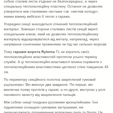
собою сталеві листи з'єднані не безпосередньо, а через
спеціальну теплоізоляційну пластину. Остання не дозволяє
утворитися між сталевими листами т.зв. «містків холоду»,
якими взимку вибігало б тепло з гаража.
Усередині секції знаходиться спінений теплоізоляційний
матеріал. Зовнішні сторони сталевих листів секцій вкриті
спеціальним клеєм, який не дозволяє теплоізоляційному
матеріалу відшаровуватися від металу, наприклад, через
нагрівання сонячними променями чи під час сильних морозів.
Тому
гаражні ворота Ryterna
TL не втратить своїх
теплоізоляційних властивостей протягом усього терміну
служби. А ці теплоізоляційні властивості можна порівняти з
теплоізоляційними властивостями цегляної стіни товщиною 45
см.
По периметру секційного полотна закріплений гумовий
ущільнювач. Він виконує два завдання. По-перше, він
виключає появу протягів у гаражі, а по-друге, виступає у ролі
пасивного захисту від защемлення пальців.
Між собою секції поєднані рухомими кронштейнами. Їхні
підшипники оснащені гумовими заглушками, які
перешкоджають проникненню всередину пилу та бруду. Це