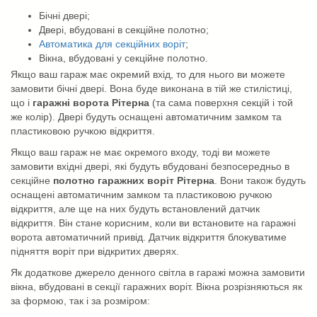
Бічні двері;
Двері, вбудовані в секційне полотно;
Автоматика для секційних воріт
;
Вікна, вбудовані у секційне полотно.
Якщо ваш гараж має окремий вхід, то для нього ви можете
замовити бічні двері. Вона буде виконана в тій же стилістиці,
що і
гаражні ворота Рітерна
(та сама поверхня секцій і той
же колір). Двері будуть оснащені автоматичним замком та
пластиковою ручкою відкриття.
Якщо ваш гараж не має окремого входу, тоді ви можете
замовити вхідні двері, які будуть вбудовані безпосередньо в
секційне
полотно гаражних воріт Рітерна
. Вони також будуть
оснащені автоматичним замком та пластиковою ручкою
відкриття, але ще на них будуть встановлений датчик
відкриття. Він стане корисним, коли ви встановите на гаражні
ворота автоматичний привід. Датчик відкриття блокуватиме
підняття воріт при відкритих дверях.
Як додаткове джерело денного світла в гаражі можна замовити
вікна, вбудовані в секції гаражних воріт. Вікна розрізняються як
за формою, так і за розміром: