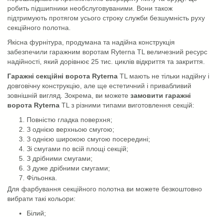
робить підшипники необслуговуваними. Вони також
підтримують протягом усього строку служби безшумність руху
секційного полотна.
Якісна фурнітура, продумана та надійна конструкція
забезпечили гаражним воротам Ryterna TL величезний ресурс
надійності, який дорівнює 25 тис. циклів відкриття та закриття.
Гаражні секційні ворота Ryterna
TL мають не тільки надійну і
довговічну конструкцію, але ще естетичний і привабливий
зовнішній вигляд. Зокрема, ви можете
замовити гаражні
ворота Ryterna
TL з різними типами виготовлення секцій:
Повністю гладка поверхня;
З однією верхньою смугою;
З однією широкою смугою посередині;
Зі смугами по всій площі секцій;
З дрібними смугами;
З дуже дрібними смугами;
Фільонка.
Для фарбування секційного полотна ви можете безкоштовно
вибрати такі кольори:
Білий;