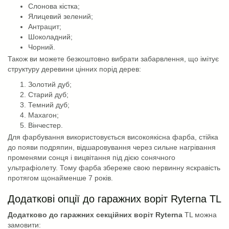
Слонова кістка;
Ялицевий зелений;
Антрацит;
Шоколадний;
Чорний.
Також ви можете безкоштовно вибрати забарвлення, що імітує
структуру деревини цінних порід дерев:
Золотий дуб;
Старий дуб;
Темний дуб;
Махагон;
Вінчестер.
Для фарбування використовується високоякісна фарба, стійка
до появи подряпин, відшаровування через сильне нагрівання
променями сонця і вицвітання під дією сонячного
ультрафіолету. Тому фарба збереже свою первинну яскравість
протягом щонайменше 7 років.
Додаткові опції до гаражних воріт Ryterna TL
Додатково до гаражних секційних воріт Ryterna
TL можна
замовити: