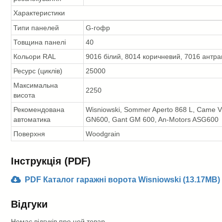
Характеристики
Типи панелей
G-гофр
Товщина панелі
40
Кольори RAL
9016 білий, 8014 коричневий, 7016 антрац
Ресурс (циклів)
25000
Максимальна
2250
висота
Рекомендована
Wisniowski, Sommer Aperto 868 L, Came V
автоматика
GN600, Gant GM 600, An-Motors ASG600
Поверхня
Woodgrain
Інструкція (PDF)
PDF Каталог гаражні ворота Wisniowski (13.17MB)
Відгуки
Немає відгуків про цей товар.