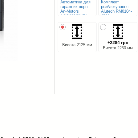
Автоматика для
Комплект
гаражних воріт
розблокування
An-Motors
Alutech RM0104-
ASG600/3KIT-L
4500
+2284 грн
Висота 2125 мм
Висота 2250 мм