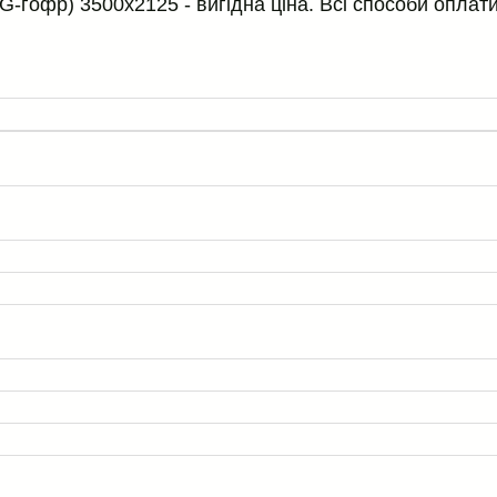
(G-гофр) 3500x2125 - вигідна ціна. Всі способи оплати