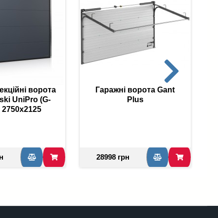
екційні ворота
Гаражні ворота Gant
ki UniPro (G-
Plus
G
 2750x2125
н
28998 грн