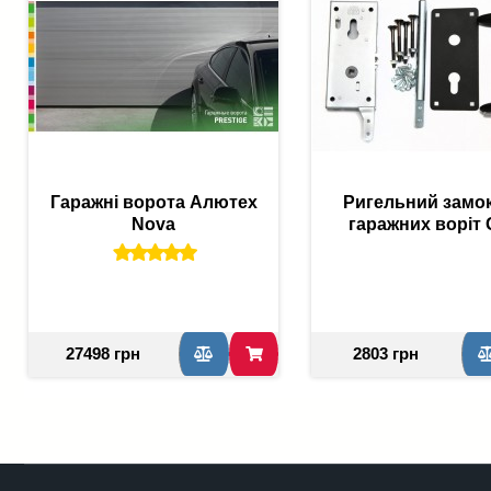
Гаражні ворота Алютех
Ригельний замо
Nova
гаражних воріт 
27498 грн
2803 грн