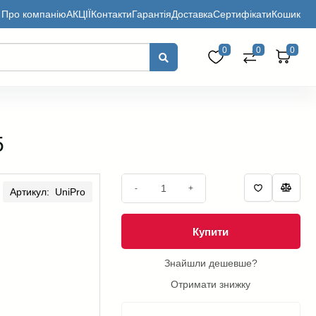
Про компанію
АКЦІЇ
Контакти
Гарантія
Доставка
Сертифікати
Кошик
0
0
0
5
-
+
Артикул: UniPro
Купити
Знайшли дешевше?
Отримати знижку