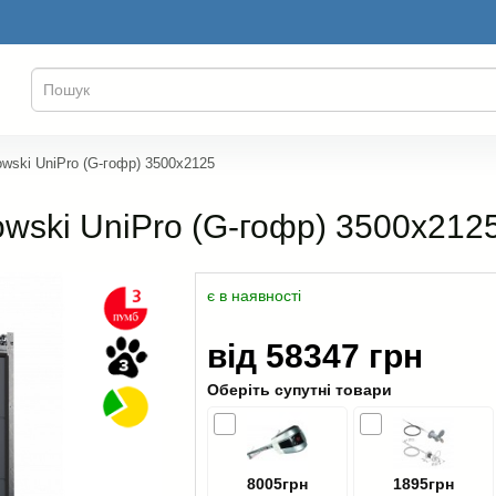
owski UniPro (G-гофр) 3500x2125
owski UniPro (G-гофр) 3500x212
є в наявності
від 58347 грн
Оберіть супутні товари
8005грн
1895грн