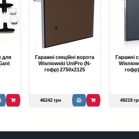
к для
Гаражні секційні ворота
Гаражні с
Gant
Wisniowski UniPro (N-
Wisniows
гофр) 2750x2125
гофр)
46242 грн
49219 гр