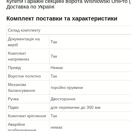
Купити Гаражні секційні ворота Wisniowski UniPro 
Доставка по Україні
Комплект поставки та характеристики
Склад комплекту
Документація на
Так
виріб
Комплект
Так
напрямних
Привід
Немає
Воротне полотно
Так
Механізм
торсійні пружини
балансування
Ручка
Двостороння
Підвіс
для перемички до 300 мм
Комплект кріплення
Так
Аварійне
немає
розблокування