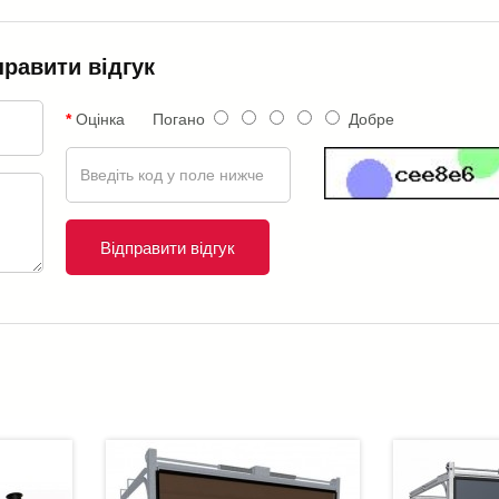
правити відгук
Оцінка
Погано
Добре
Відправити відгук