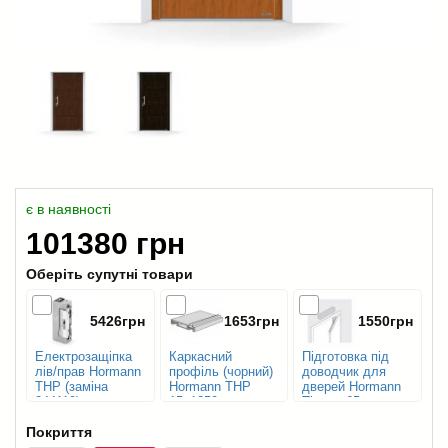
є в наявності
101380 грн
Оберіть супутні товари
5426грн
1653грн
1550грн
Електрозащіпка
Каркасний
Підготовка під
лів/прав Hormann
профіль (чорний)
доводчик для
THP (заміна
Hormann THP
дверей Hormann
344110)
15х1250 мм
Thermo65
Покриття