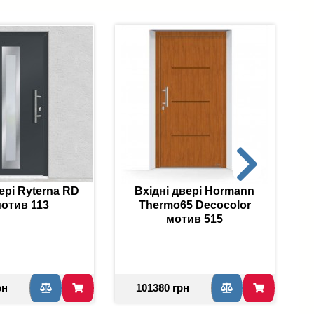
ері Ryterna RD
Вхідні двері Hormann
мотив 113
Thermo65 Decocolor
мотив 515
рн
101380 грн