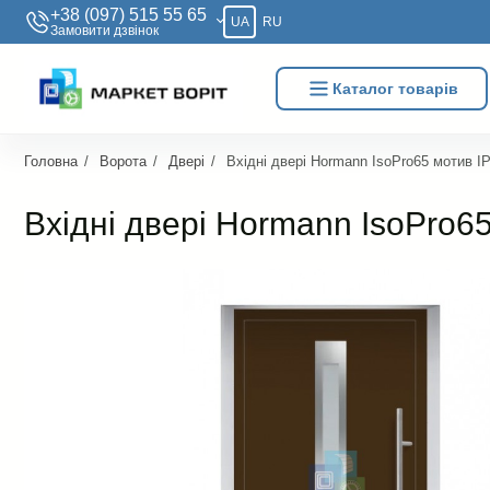
+38 (097) 515 55 65
UA
RU
Замовити дзвiнок
Каталог товарів
Головна
Ворота
Двері
Вхідні двері Hormann IsoPro65 мотив I
Вхідні двері Hormann IsoPro6