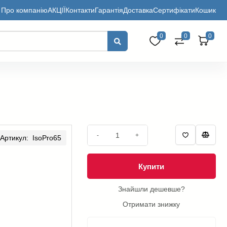
Про компанію
АКЦІЇ
Контакти
Гарантія
Доставка
Сертифікати
Кошик
0
0
0
-
+
Артикул: IsoPro65
Купити
Знайшли дешевше?
Отримати знижку