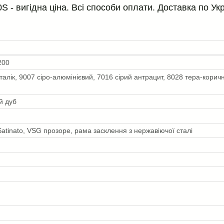
S - вигідна ціна. Всі способи оплати. Доставка по Укр
200
талік, 9007 сіро-алюмінієвий, 7016 сірий антрацит, 8028 тера-корич
й дуб
atinato, VSG прозоре, рама засклення з нержавіючої сталі