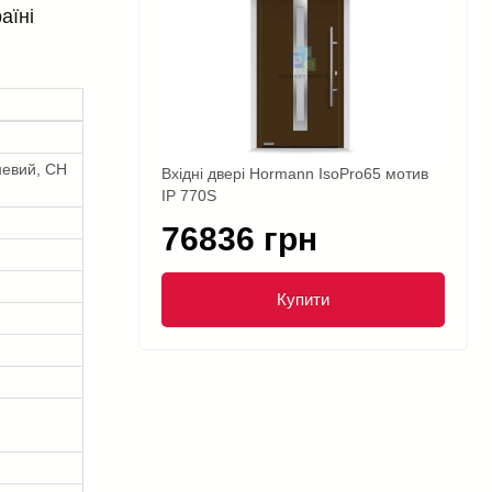
аїні
невий, CH
Вхідні двері Hormann IsoPro65 мотив
IP 770S
76836 грн
Купити