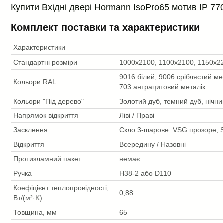
Купити Вхідні двері Hormann IsoPro65 мотив IP 770
Комплект поставки та характеристики
Характеристики
Стандартні розміри
1000x2100, 1100x2100, 1150x2
9016 білий, 9006 сріблястий ме
Кольори RAL
703 антрацитовий металік
Кольори "Під дерево"
Золотий дуб, темний дуб, нічни
Напрямок відкриття
Ліві / Праві
Засклення
Скло 3-шарове: VSG прозоре, S
Відкриття
Всередину / Назовні
Протизламний пакет
немає
Ручка
H38-2 або D110
Коефіцієнт теплопровідності,
0,88
Вт/(м²·K)
Товщина, мм
65