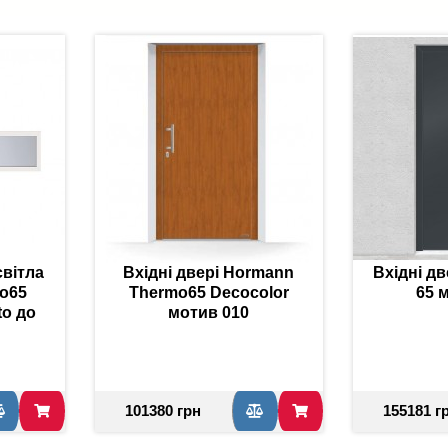
світла
Вхідні двері Hormann
Вхідні дв
o65
Thermo65 Decocolor
65 
to до
мотив 010
м
101380 грн
155181 г