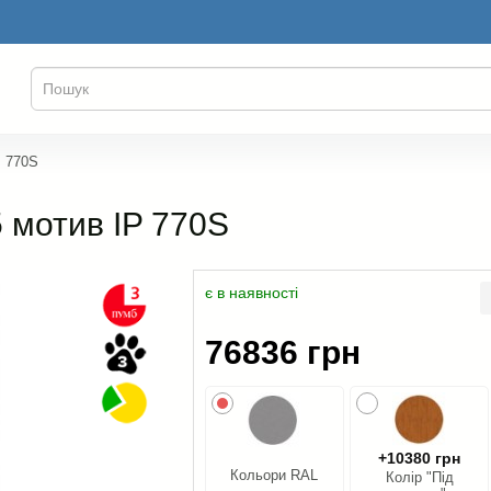
P 770S
5 мотив IP 770S
є в наявності
76836 грн
+10380 грн
Кольори RAL
Колір "Під