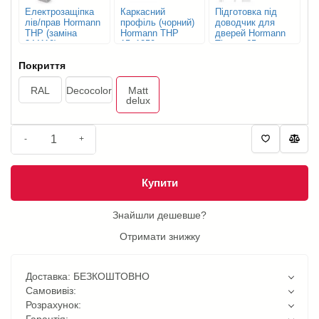
Електрозащіпка
Каркасний
Підготовка під
лів/прав Hormann
профіль (чорний)
доводчик для
THP (заміна
Hormann THP
дверей Hormann
344110)
15х1250 мм
Thermo65
Покриття
RAL
Decocolor
Matt
delux
-
+
Купити
Знайшли дешевше?
Отримати знижку
Доставка: БЕЗКОШТОВНО
Самовивіз:
Розрахунок:
Гарантія: