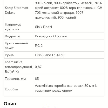
9016 білий, 9006 сріблястий металік, 7016
Колір Ultramatt
сірий антрацит, 8028 тера-коричневий, CH
Deluxe
703 металевий антрацит, 9007
грауалюміній, 900 чорний
Напрямок
Ліві / Праві
відкриття
Відкриття
Всередину / Назовні
Протизламний
RC 2
пакет
Ручка
H38-2 або ES1/RC
Коефіцієнт
теплопровідності,
0,87
Вт/(м²·K)
Товщина, мм
65
Алюмінієва коробка завтовшки 80 мм із
Коробка
термічним розділенням
Опис