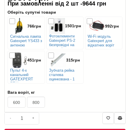
При замовленні від 2 шт -
9644 грн
Оберіть супутні товари
1501грн
766грн
992грн
Фотоелементи
Сигнальна лампа
Wi-Fi модуль
Gatexpert PS-2
Gatexpert YS433 з
Gatexpert для
безпровідні на
антеною
відкатних воріт
батарейках
451грн
315грн
Пульт 4-х
Зубчата рейка
канальний
сталева
GATEXPERT
оцинкована - 1
RT11
м.п.
Вага воріт, кг
600
800
-
+