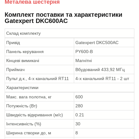
Металева шестерня
Комплект поставки та характеристики
Gatexpert DKC600AC
Склад комплекту
Привід
Gatexpert DKC500AC
Панель керування
PY600-B
Кінцеві вимикачі
Магнітні
Приймач
Вбудований 433,92 МГц
Пульт д.к., 4-х канальний RT11
4-х канальний RT11 - 2 шт
Характеристики
Макс. вага полотна, кг
600
Потужність (Вт)
280
Швидкість відкривання (м/с)
0.21
Інтенсивність (%)
30
Ширина створки до, м
8