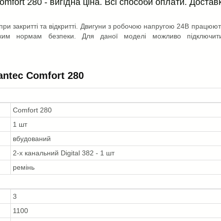
fort 280 - вигідна ціна. Всі способи оплати. Достав
при закритті та відкритті. Двигуни з робочою напругою 24В працюют
йським нормам безпеки. Для даної моделі можливо підключит
ntec Comfort 280
Comfort 280
1 шт
вбудований
2-х канальний Digital 382 - 1 шт
ремінь
3
1100