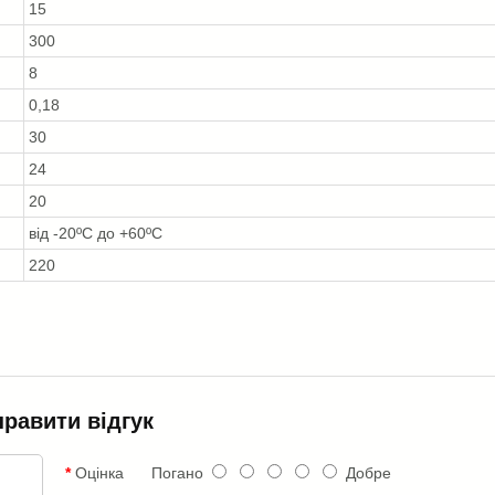
15
300
8
0,18
30
24
20
від -20ºС до +60ºС
220
правити відгук
Оцінка
Погано
Добре