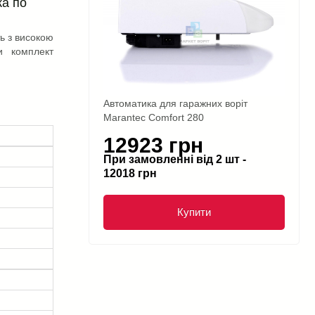
ка по
ь з високою
и комплект
Автоматика для гаражних воріт
Marantec Comfort 280
12923 грн
При замовленні від 2 шт -
12018 грн
Купити