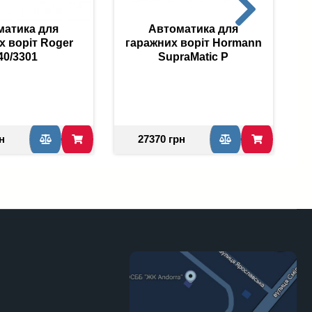
матика для
Автоматика для
х воріт Roger
гаражних воріт Hormann
40/3301
SupraMatic P
н
27370 грн