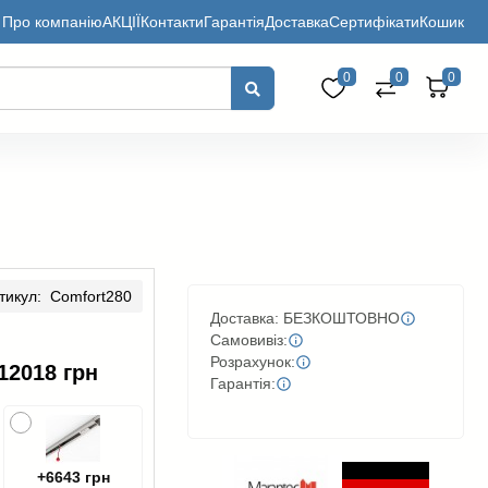
Про компанію
АКЦІЇ
Контакти
Гарантія
Доставка
Сертифікати
Кошик
0
0
0
тикул: Comfort280
Доставка: БЕЗКОШТОВНО
Самовивіз:
Розрахунок:
12018 грн
Гарантія:
+6643 грн