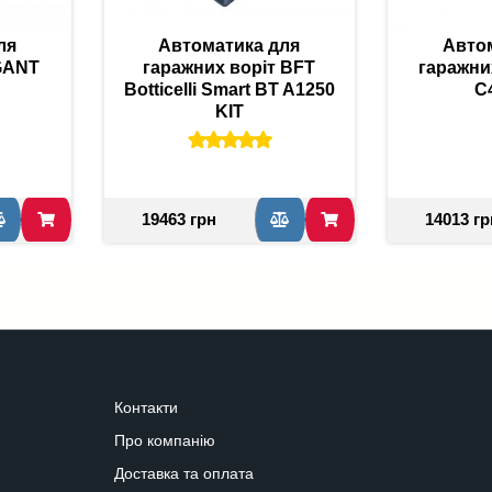
ля
Автоматика для
Авто
 GANT
гаражних воріт BFT
гаражни
Botticelli Smart BT A1250
C
KIT
19463 грн
14013 гр
Контакти
Про компанію
Доставка та оплата