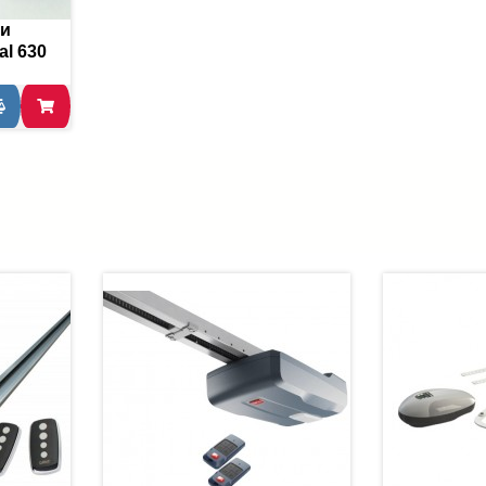
ти
l 630