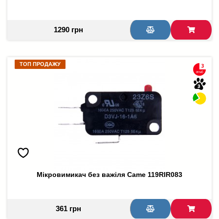
1290 грн
ТОП ПРОДАЖУ
ТОП ПРОДАЖУ
Мікровимикач без важіля Came 119RIR083
361 грн