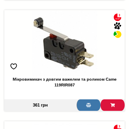
Мікровимикач з довгим важелем та роликом Came
119RIR087
361 грн