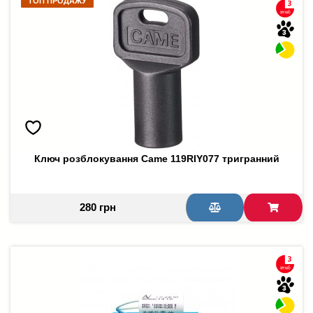
ТОП ПРОДАЖУ
ТОП ПРОДАЖУ
Ключ розблокування Came 119RIY077 тригранний
280 грн