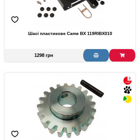
Шасі пластикове Came BX 119RIBX010
1298 грн