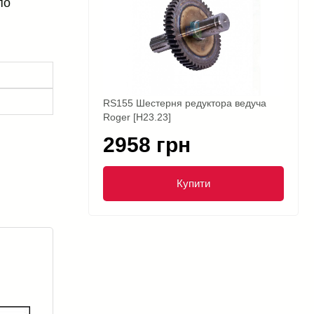
по
RS155 Шестерня редуктора ведуча
Roger [H23.23]
2958 грн
Купити