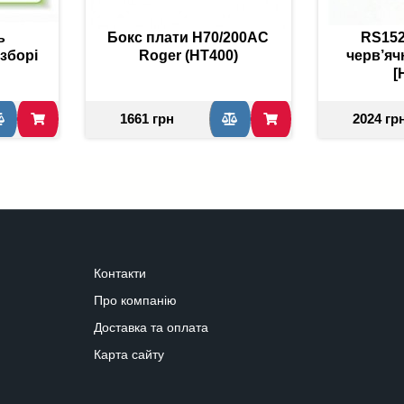
ь
Бокс плати H70/200AC
RS15
зборі
Roger (HT400)
черв’яч
[
1661 грн
2024 гр
Контакти
Про компанію
Доставка та оплата
Карта сайту