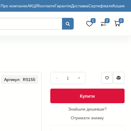
Про компанію
АКЦІЇ
Контакти
Гарантія
Доставка
Сертифікати
Кошик
0
0
0
-
+
Артикул: RS155
Купити
Знайшли дешевше?
Отримати знижку