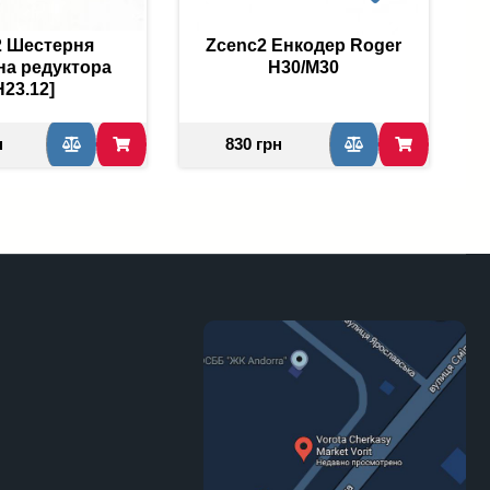
2 Шестерня
Zcenc2 Енкодер Roger
на редуктора
H30/M30
H23.12]
н
830 грн