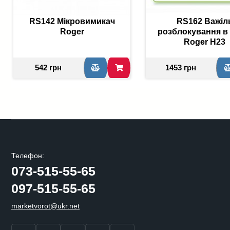
RS142 Мікровимикач
RS162 Важіл
Roger
розблокування в 
Roger H23
542 грн
1453 грн
Телефон:
073-515-55-65
097-515-55-65
marketvorot@ukr.net