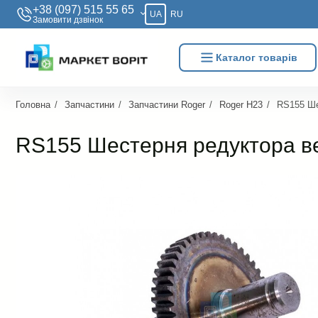
+38 (097) 515 55 65
UA
RU
Замовити дзвiнок
Каталог товарів
Головна
Запчастини
Запчастини Roger
Roger H23
RS155 Ше
RS155 Шестерня редуктора ве