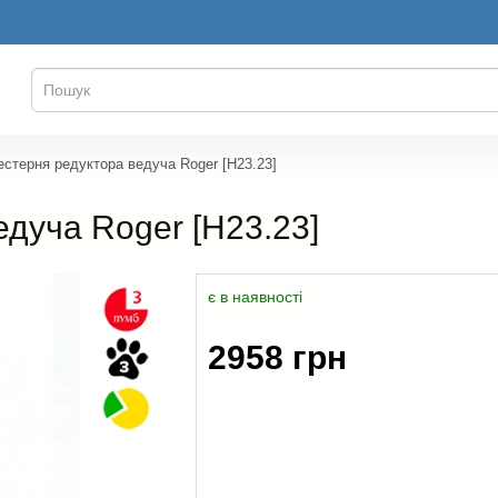
стерня редуктора ведуча Roger [H23.23]
дуча Roger [H23.23]
є в наявності
2958 грн