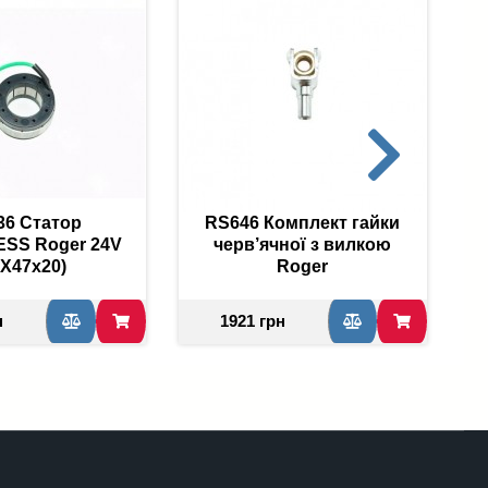
36 Статор
RS646 Комплект гайки
SS Roger 24V
черв’ячної з вилкою
0X47х20)
Roger
н
1921 грн