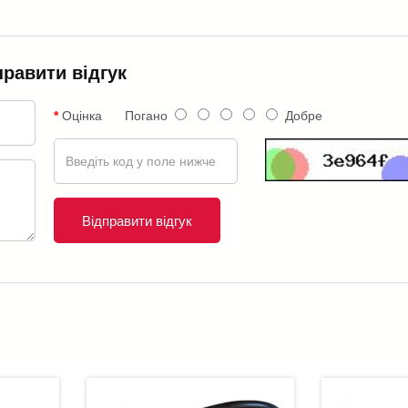
правити відгук
Оцінка
Погано
Добре
Відправити відгук