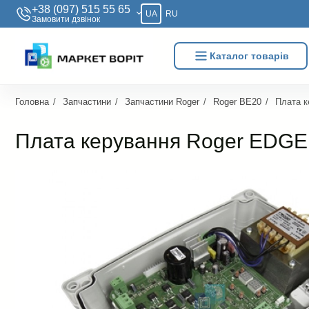
+38 (097) 515 55 65
UA
RU
Замовити дзвiнок
Каталог товарів
Головна
Запчастини
Запчастини Roger
Roger BE20
Плата 
Плата керування Roger EDG