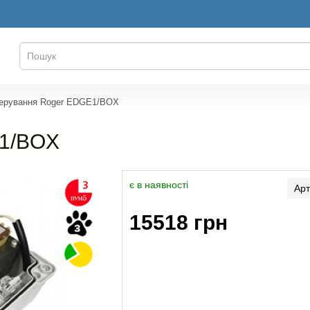
керування Roger EDGE1/BOX
E1/BOX
є в наявності
Ар
15518 грн