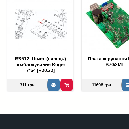
RS512 Штифт(палець)
Плата керування 
розблокування Roger
B70/2ML
7*54 [R20.32]
311 грн
11698 грн