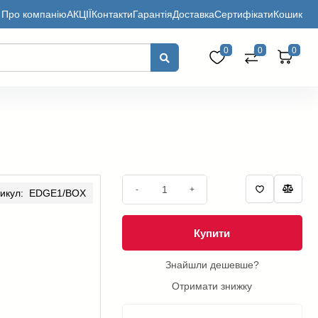
Про компанію
АКЦІЇ
Контакти
Гарантія
Доставка
Сертифікати
Кошик
0
0
0
-
+
тикул: EDGE1/BOX
Купити
Знайшли дешевше?
Отримати знижку