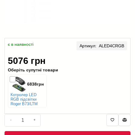
є в наявності
Артикул: ALED4CRGB
5076 грн
Оберіть супутні товари
6838грн
Котролер LED
RGB підсвітки
Roger B73/LTM
-
+