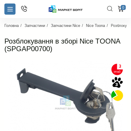
0
Головна
Запчастини
Запчастини Nice
Nice Toona
Розблокува
Розблокування в зборі Nice TOONA
(SPGAP00700)