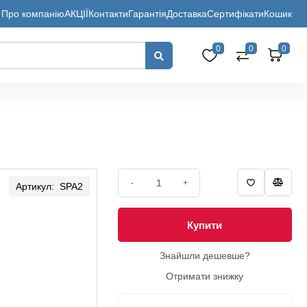
Про компанію
АКЦІЇ
Контакти
Гарантія
Доставка
Сертифікати
Кошик
0
0
0
-
+
Артикул: SPA2
Купити
Знайшли дешевше?
Отримати знижку