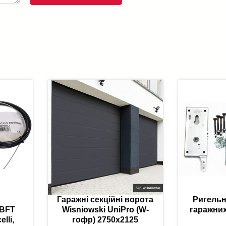
Гаражні секційні ворота
Ригельн
 BFT
Wisniowski UniPro (W-
гаражних
lli,
гофр) 2750x2125