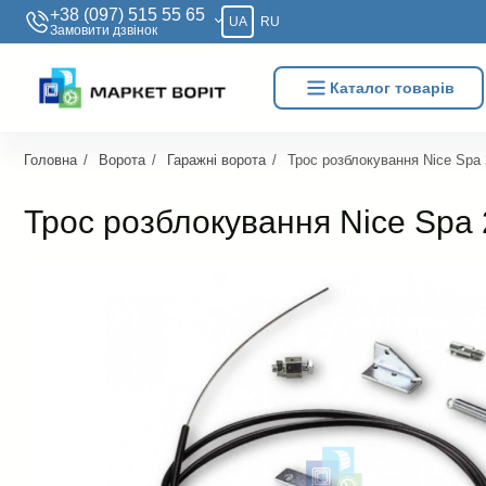
+38 (097) 515 55 65
UA
RU
Замовити дзвiнок
Каталог товарів
Головна
Ворота
Гаражні ворота
Трос розблокування Nice Spa 
Трос розблокування Nice Spa 