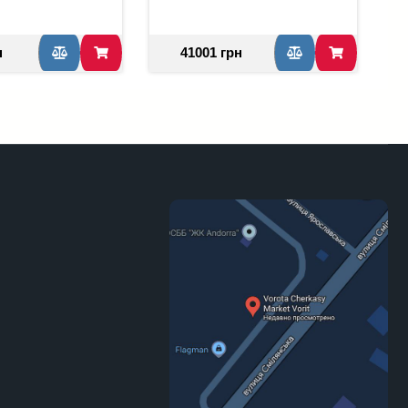
н
41001 грн