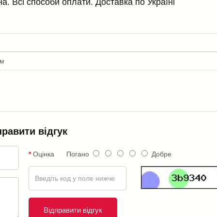
на. Всі способи оплати. Доставка по Україні
мм
правити відгук
Оцінка
Погано
Добре
Відправити відгук