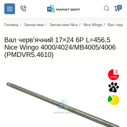
0
Головна
Запчастини
Запчастини Nice
Nice Wingo
Вал черв’я
Вал черв’ячний 17×24 6P L=456,5
Nice Wingo 4000/4024/MB4005/4006
(PMDVR5.4610)