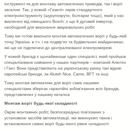
інструмент як для монтажу автоматичних приводів, так і воріт
загалом. Так, у кожній «Газелі» окрім стандартного
електроінструменту (шурупокрути, болгарки тощо), який у нас
виключно від німецького Bosch, є ще й дуговий інвертор,
необхідний для виконання зварювальних робіт.
Тому ми готові виконати монтаж автоматичних воріт у будь-якій
точці України, в т.ч. і на подвір’ях та будівельних майданчиках,
які ще не підключені до централізованої електромережі.
У кожній бригаді є щонайменше один спеціаліст, який пройшов
спеціалізоване навчання у наших партнерів – компаній Алютех
і Гант. Вони представляють на українському ринку такі відомі
європейські бренди, як Aluteh Nice, Came, BFT та інші.
Тому монтаж автоматики для воріт саме нашими
спеціалістами зберігає гарантійні зобов’язання всіх брендів,
представлених у нашому каталозі.
Монтаж воріт будь-якої складності
Окрім монтажних робіт, безпосередньо пов’язаних з
установкою засобів автоматизації, ми виконуємо також і
встановлення самих воріт будь-якого рівня складності: