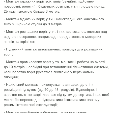
· Монтаж гаражних воріт всіх типів (секційні, підйомно-
поворотні, ролетні) і будь-яких розмірів, у т.ч. площею понад
25 кв.м і висотою більше 3 метрів;
· Монтаж відкатних воріт, у т.ч. і найскладнішого консольного
типу з шириною стулки до 9 метрів;
· Монтаж розпашних воріт, у т.ч. і тих, що встановлюються над
водною поверхнею, наприклад, перед стоянкою моторних
човнів, катерів і яхт;
· Підземний монтаж автоматичних приводів для розпашних
воріт;
· Монтаж промислових воріт, у т.ч. монтажні роботи на висоті
до 10 метрів, необхідні при встановленні гільйотинної системи,
коли полотно воріт рухається виключно у вертикальній
площині;
· Нахильний монтаж – виконується в ангарах, де стіни
розміщені під кутом (від 90 до 45 градусів). Відповідно, і
воротне полотно закріплюється під кутом до вертикалі так, щоб
могло безперешкодно відкриватися і закриватися навіть у
режимі інтенсивної експлуатації;
· Монтаж шлагбаумів побутового та промислового