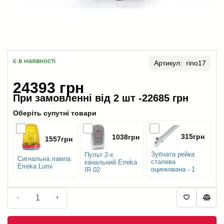
є в наявності
Артикул: rino17
24393 грн
При замовленні від 2 шт -
22685 грн
Оберіть супутні товари
315грн
1038грн
1557грн
Зубчата рейка
Пульт 2-х
Сигнальна лампа
сталева
канальний Erreka
Erreka Lumi
оцинкована - 1
IR 02
м.п.
-
+