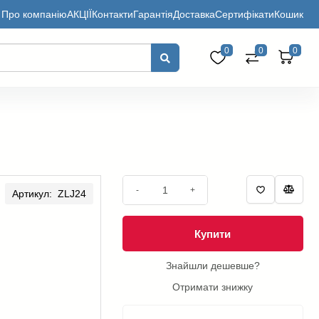
Про компанію
АКЦІЇ
Контакти
Гарантія
Доставка
Сертифікати
Кошик
0
0
0
-
+
Артикул: ZLJ24
Купити
Знайшли дешевше?
Отримати знижку