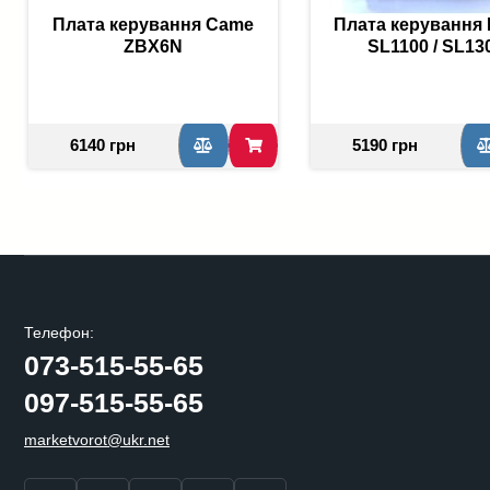
Плата керування Came
Плата керування R
ZBX6N
SL1100 / SL13
6140 грн
5190 грн
Телефон:
073-515-55-65
097-515-55-65
marketvorot@ukr.net