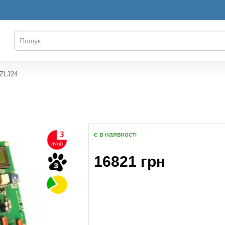
 ZLJ24
є в наявності
16821 грн