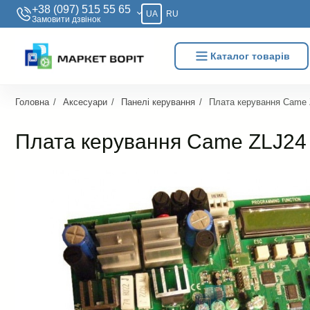
+38 (097) 515 55 65
UA
RU
Замовити дзвiнок
Каталог товарів
Головна
Аксесуари
Панелі керування
Плата керування Came
Плата керування Came ZLJ24