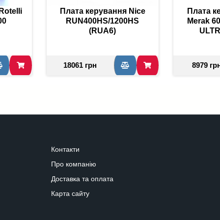
otelli
Плата керування Nice
Плата к
00
RUN400HS/1200HS
Merak 6
(RUA6)
ULTR
18061 грн
8979 гр
Контакти
Про компанію
Доставка та оплата
Карта сайту