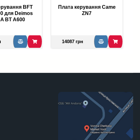
ерування BFT
Плата керування Came
00 для Deimos
ZN7
A BT A600
н
14087 грн