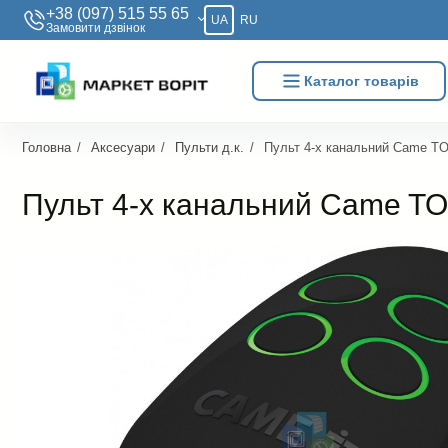
+38 (097) 515 55 65
UA
RU
Замовити дзвiнок
Каталог товарів
Головна
Аксесуари
Пульти д.к.
Пульт 4-х канальний Came T
Пульт 4-х канальний Came 