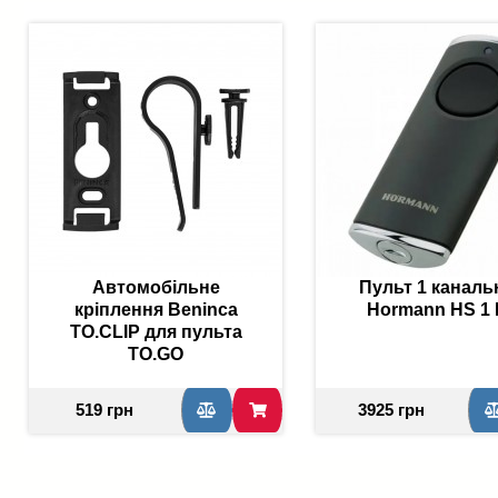
Автомобільне
Пульт 1 каналь
кріплення Beninca
Hormann HS 1
TO.CLIP для пульта
TO.GO
519 грн
3925 грн