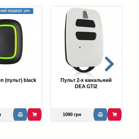
НИЙ КЕШБЕК 10%
n (пульт) black
Пульт 2-х канальний
DEA GTI2
н
1090 грн