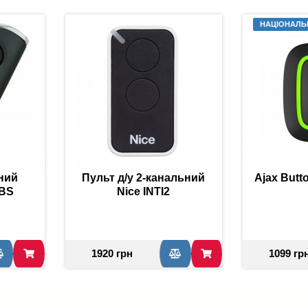
НАЦІОНАЛЬ
ний
Пульт д/у 2-канальний
Ajax Butto
 BS
Nice INTI2
1920 грн
1099 гр