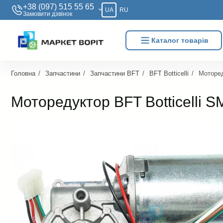
+38 (097) 515 55 65
UA
RU
Замовити дзвiнок
Каталог товарів
Головна
Запчастини
Запчастини BFT
BFT Botticelli
Моторед
Моторедуктор BFT Botticelli 