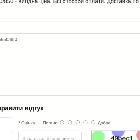
850 - вигідна ціна. Всі способи оплати. Доставка по 
 A650/850
правити відгук
Оцінка
Погано
Добре